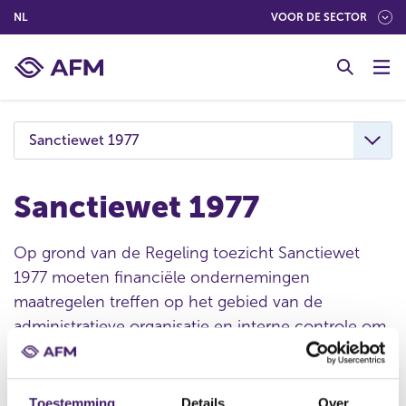
(NEDERLANDS (NEDERLAND))
NL
VOOR DE SECTOR
G
o
t
o
c
Sanctiewet 1977
o
n
t
Sanctiewet 1977
e
n
Op grond van de Regeling toezicht Sanctiewet
t
1977 moeten financiële ondernemingen
maatregelen treffen op het gebied van de
administratieve organisatie en interne controle om
zo de bepalingen van de sanctieregelgeving na te
leven. De Sanctiewet 1977 en de Regeling toezicht
Sanctiewet 1977 worden op dit moment
Toestemming
Details
Over