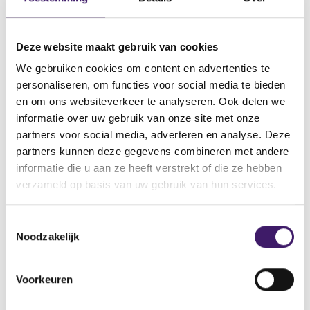
gemoderniseerd en in de toekomst vervangen
door de Wet internationale sanctiemaatregelen
Deze website maakt gebruik van cookies
(WIS).
We gebruiken cookies om content en advertenties te
personaliseren, om functies voor social media te bieden
en om ons websiteverkeer te analyseren. Ook delen we
Meer informatie
informatie over uw gebruik van onze site met onze
partners voor social media, adverteren en analyse. Deze
Meer informatie over de werking van, en het toezicht op
partners kunnen deze gegevens combineren met andere
de Sanctiewet 1977 is te vinden op de webpagina
informatie die u aan ze heeft verstrekt of die ze hebben
over
Sanctiewet 1977 achtergrond
.
verzameld op basis van uw gebruik van hun services.
T
Noodzakelijk
o
e
Relevante links
s
Voorkeuren
t
Themapagina over Sanctiewet 1977
e