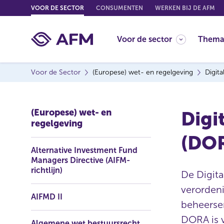
G
VOOR DE SECTOR
CONSUMENTEN
WERKEN BIJ DE AFM
o
t
Voor de sector
Thema
o
c
o
Voor de Sector
(Europese) wet- en regelgeving
Digit
n
t
e
(Europese) wet- en
Digi
n
regelgeving
t
(DO
Alternative Investment Fund
Managers Directive (AIFM-
richtlijn)
De Digita
verordeni
AIFMD II
beheerse
DORA is v
Algemene wet bestuursrecht