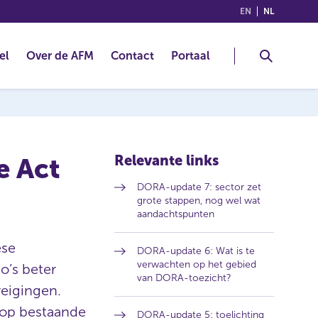
(ENGLISH)
(NEDERLA
EN
NL
el
Over de AFM
Contact
Portaal
Relevante links
e Act
DORA-update 7: sector zet
grote stappen, nog wel wat
aandachtspunten
ese
DORA-update 6: Wat is te
verwachten op het gebied
co’s beter
van DORA-toezicht?
eigingen.
g op bestaande
DORA-update 5: toelichting