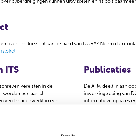
n over cyberdreigingen kunnen uitwisselen en risico’s daarmee
ct
gen over ons toezicht aan de hand van DORA? Neem dan contac
sloket
.
n ITS
Publicaties
schreven vereisten in de
De AFM deelt in aanloo
, worden een aantal
inwerkingtreding van 
 verder uitgewerkt in een
informatieve updates e
Technical Standard (RTS) of
publicaties ter voorber
ion Technical Standard (ITS).
ondernemingen.
ulieren
Naar alle publicaties