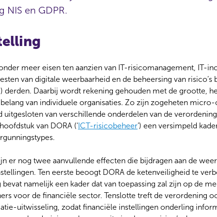
g NIS en GDPR.
elling
onder meer eisen ten aanzien van IT-risicomanagement, IT-inc
esten van digitale weerbaarheid en de beheersing van risico’s b
ke) derden. Daarbij wordt rekening gehouden met de grootte, het
belang van individuele organisaties. Zo zijn zogeheten micr
d uitgesloten van verschillende onderdelen van de verordenin
hoofdstuk van DORA (‘
ICT-risicobeheer
’) een versimpeld kade
rgunningstypes.
ijn er nog twee aanvullende effecten die bijdragen aan de wee
instellingen. Ten eerste beoogt DORA de ketenveiligheid te ver
 bevat namelijk een kader dat van toepassing zal zijn op de mee
ers voor de financiële sector. Tenslotte treft de verordening o
tie-uitwisseling, zodat financiële instellingen onderling infor