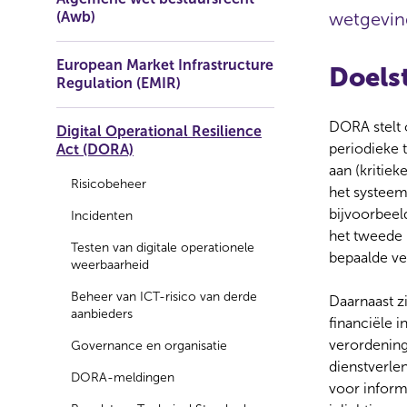
(Awb)
wetgevin
European Market Infrastructure
Doelst
Regulation (EMIR)
DORA stelt 
Digital Operational Resilience
periodieke t
Act (DORA)
aan (kritie
Risicobeheer
het systeem
bijvoorbeel
Incidenten
het tweede 
Testen van digitale operationele
bepaalde ve
weerbaarheid
Beheer van ICT-risico van derde
Daarnaast z
aanbieders
financiële 
verordening
Governance en organisatie
dienstverlen
DORA-meldingen
voor informa