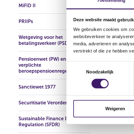
Toestemming
MiFID II
Deze website maakt gebruik
PRIIPs
We gebruiken cookies om cont
websiteverkeer te analyseren
Wetgeving voor het
betalingsverkeer (PSD2)
media, adverteren en analys
verstrekt of die ze hebben v
Pensioenwet (PW) en Wet
T
verplichte
beroepspensioenregeling (Wvb)
Noodzakelijk
o
e
s
Sanctiewet 1977
t
e
Securitisatie Verordening
m
Weigeren
m
Sustainable Finance Disclosure
i
Regulation (SFDR)
n