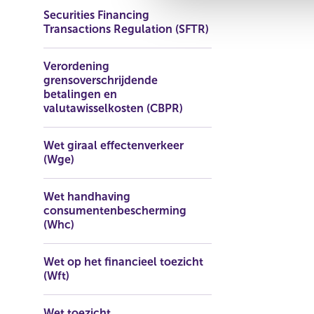
g
Securities Financing
s
Transactions Regulation (SFTR)
s
e
Verordening
l
grensoverschrijdende
e
betalingen en
c
valutawisselkosten (CBPR)
t
i
Wet giraal effectenverkeer
e
(Wge)
Wet handhaving
consumentenbescherming
(Whc)
Wet op het financieel toezicht
(Wft)
Wet toezicht