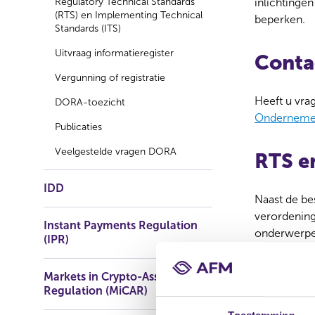
Regulatory Technical Standards
inlichtinge
(RTS) en Implementing Technical
beperken.
Standards (ITS)
Uitvraag informatieregister
Conta
Vergunning of registratie
Heeft u vra
DORA-toezicht
Ondernemer
Publicaties
Veelgestelde vragen DORA
RTS e
IDD
Naast de be
verordening
Instant Payments Regulation
onderwerpen
(IPR)
Regulatory 
Implementat
Markets in Crypto-Assets
Regulation (MiCAR)
RTS en form