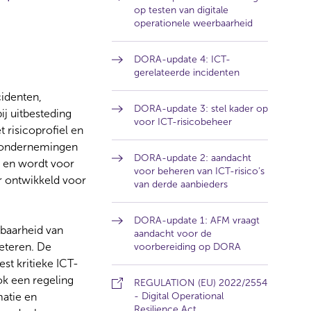
op testen van digitale
operationele weerbaarheid
DORA-update 4: ICT-
gerelateerde incidenten
identen,
DORA-update 3: stel kader op
ij uitbesteding
voor ICT-risicobeheer
 risicoprofiel en
o-ondernemingen
DORA-update 2: aandacht
g en wordt voor
voor beheren van ICT-risico’s
r ontwikkeld voor
van derde aanbieders
DORA-update 1: AFM vraagt
rbaarheid van
aandacht voor de
beteren. De
voorbereiding op DORA
st kritieke ICT-
ok een regeling
REGULATION (EU) 2022/2554
matie en
- Digital Operational
(
Resilience Act