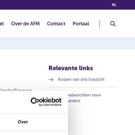
(NEDERLA
NL
el
Over de AFM
Contact
Portaal
Relevante links
Kosten van ons toezicht
instellingen
Nieuwsberichten voor
ken over
(
bewaarders
o
s Instelling en
p
e
Over
n
s
i