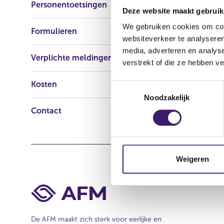
Personentoetsingen
Deze website maakt gebruik
We gebruiken cookies om cont
Formulieren
websiteverkeer te analyseren
media, adverteren en analys
Verplichte meldingen
verstrekt of die ze hebben v
Kosten
T
Noodzakelijk
o
e
Contact
s
t
e
m
Weigeren
m
i
n
g
s
De AFM maakt zich sterk voor eerlijke en