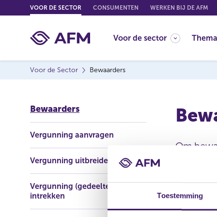
G
VOOR DE SECTOR
CONSUMENTEN
WERKEN BIJ DE AFM
o
t
Voor de sector
Thema
o
c
o
Voor de Sector
Bewaarders
n
t
e
Bewaarders
Bewa
n
t
Vergunning aanvragen
Om bewaa
moet een 
Vergunning uitbreiden
belegging
Vergunning (gedeeltelijk)
ICBE’s – 
intrekken
Toestemming