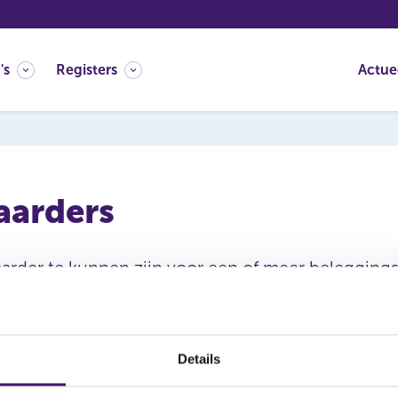
's
Registers
Actue
arders
rder te kunnen zijn voor een of meer beleggings
partij over een vergunning beschikken. We spre
sinstellingen zoals ABI’s – Alternatieve Belegging
Instelling voor Collectieve Belegging in Effecten.
Details