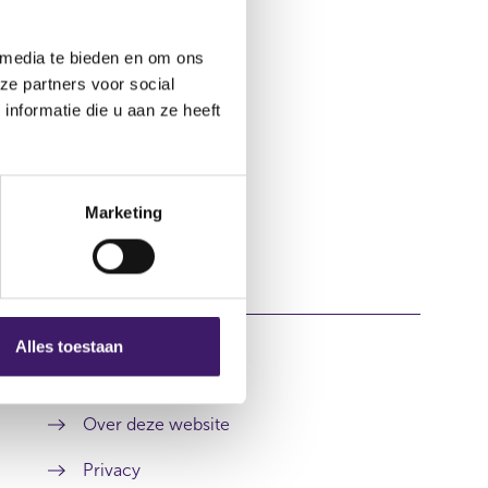
n
a
 media te bieden en om ons
n
e
ze partners voor social
w
nformatie die u aan ze heeft
w
i
n
d
o
Marketing
w
)
Alles toestaan
Over deze website
Privacy