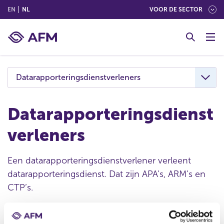
(ENGLISH)
(NEDERLANDS (NEDERLAND))
EN
NL
VOOR DE SECTOR
G
o
t
o
c
Datarapporteringsdienstverleners
o
n
t
Datarapporteringsdienst
e
verleners
n
t
Een datarapporteringsdienstverlener verleent
datarapporteringsdienst. Dat zijn APA’s, ARM’s en
CTP’s.
Een APA verleent diensten op het gebied van publicatie