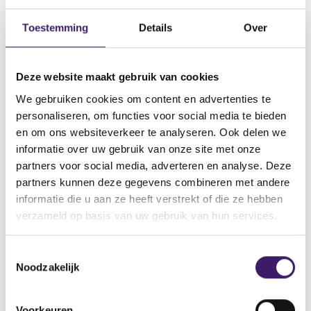
van transactiemeldingen namens
beleggingsondernemingen.
Toestemming
Details
Over
Een CTP verleent diensten op het gebied van het
verzamelen van marktdata die door handelsplatformen
Deze website maakt gebruik van cookies
(en via APA’s) openbaar wordt gemaakt.
We gebruiken cookies om content en advertenties te
personaliseren, om functies voor social media te bieden
Een ARM verleent diensten op het gebied van het
en om ons websiteverkeer te analyseren. Ook delen we
rapporteren van bijzonderheden van transacties aan
informatie over uw gebruik van onze site met onze
nationale toezichthouders of aan ESMA namens
partners voor social media, adverteren en analyse. Deze
beleggingsondernemingen.
partners kunnen deze gegevens combineren met andere
informatie die u aan ze heeft verstrekt of die ze hebben
verzameld op basis van uw gebruik van hun services.
Als u actief wilt zijn als een
datarapporteringsdienstverlener, moet u een vergunning
aanvragen bij de AFM.
T
Noodzakelijk
o
e
s
Relevante links
Voorkeuren