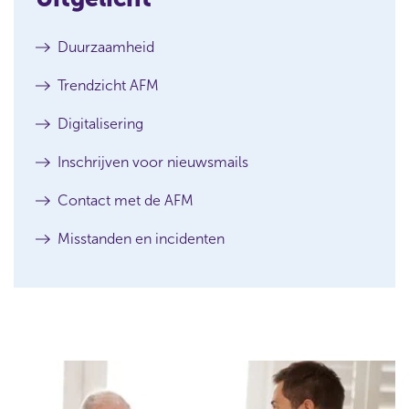
u
n
Duurzaamheid
a
a
Trendzicht AFM
r
o
Digitalisering
p
z
Inschrijven voor nieuwsmails
o
e
Contact met de AFM
k
?
Misstanden en incidenten