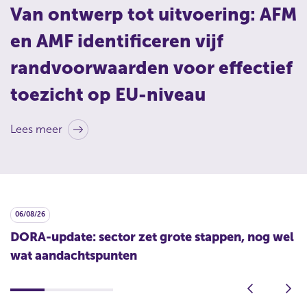
Van ontwerp tot uitvoering: AFM
en AMF identificeren vijf
randvoorwaarden voor effectief
toezicht op EU-niveau
Lees meer
06/08/26
2
DORA-update: sector zet grote stappen, nog wel
T
wat aandachtspunten
v
1
2
3