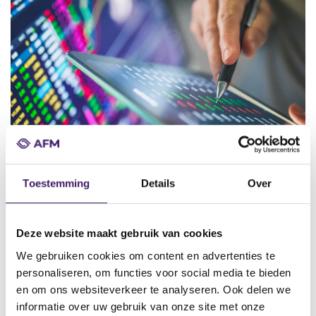
AFM Market Watch
Toestemming
Details
Over
Lees de laatste Market Watch, een nieuwsbrief over
ontwikkelingen op de kapitaalmarkten.
Deze website maakt gebruik van cookies
We gebruiken cookies om content en advertenties te
Lees meer
personaliseren, om functies voor social media te bieden
en om ons websiteverkeer te analyseren. Ook delen we
informatie over uw gebruik van onze site met onze