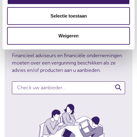
e
l
e
Selectie toestaan
c
t
Check de onderneming
Weigeren
i
waarmee u zaken wilt doen
e
Financieel adviseurs en financiële ondernemingen
moeten over een vergunning beschikken als ze
advies en/of producten aan u aanbieden.
Check uw aanbieder...
C
h
e
c
k
d
e
o