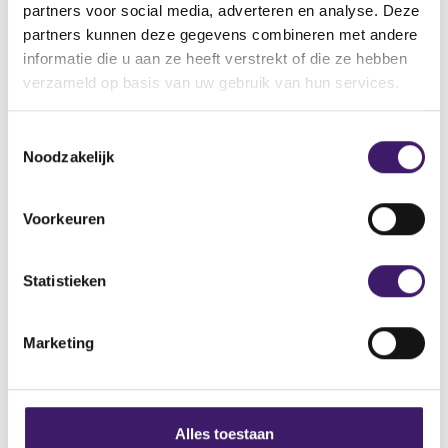
partners voor social media, adverteren en analyse. Deze
partners kunnen deze gegevens combineren met andere
informatie die u aan ze heeft verstrekt of die ze hebben
verzameld op basis van uw gebruik van hun services.
T
Noodzakelijk
o
e
s
Voorkeuren
t
e
m
Statistieken
Meldpunt Financiële Markten
m
Het Meldpunt neemt meldingen en klachten over
i
Marketing
de financiële markt in ontvangst.
n
g
s
Lees meer
s
Alles toestaan