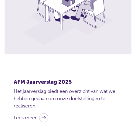
n
d
e
r
n
e
m
i
n
g
w
a
a
AFM Jaarverslag 2025
r
Het jaarverslag biedt een overzicht van wat we
m
hebben gedaan om onze doelstellingen te
e
realiseren.
e
u
Lees meer
z
a
k