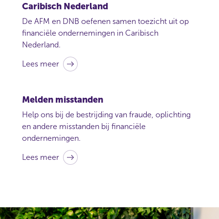
Caribisch Nederland
e
n
De AFM en DNB oefenen samen toezicht uit op
w
financiële ondernemingen in Caribisch
i
Nederland.
l
t
Lees meer
d
o
e
Melden misstanden
n
Help ons bij de bestrijding van fraude, oplichting
en andere misstanden bij financiële
ondernemingen.
Lees meer