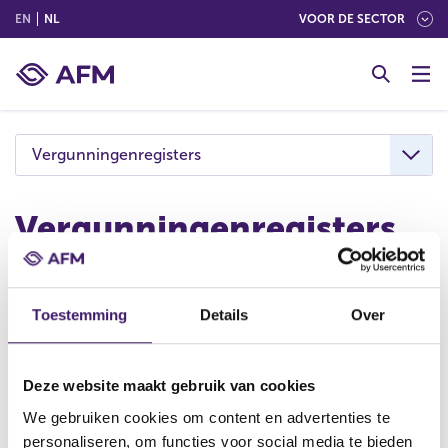
(ENGLISH)
(NEDERLANDS (NEDERLAND))
EN
NL
VOOR DE SECTOR
G
o
t
o
c
Vergunningenregisters
o
n
t
Vergunningenregisters
e
n
In de vergunningenregisters zijn de vergunningen
t
opgenomen die door de AFM zijn verleend.
Toestemming
Details
Over
Vergunningen verleend door De Nederlandsche
Bank (DNB) zijn te vinden in het
openbaar register
van DNB
. Financiële ondernemingen moeten over
Deze website maakt gebruik van cookies
een vergunning van DNB of de AFM beschikken
We gebruiken cookies om content en advertenties te
om activiteiten te mogen verrichten in Nederland.
personaliseren, om functies voor social media te bieden