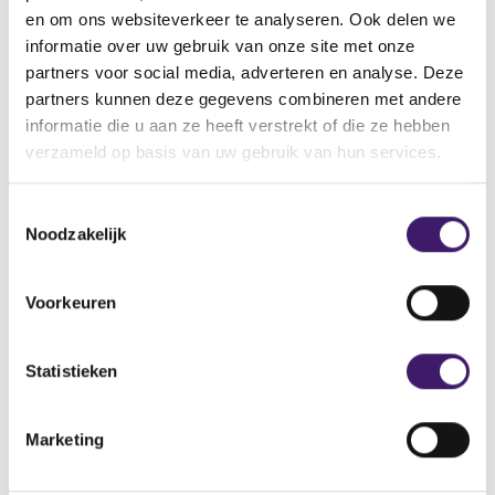
en om ons websiteverkeer te analyseren. Ook delen we
informatie over uw gebruik van onze site met onze
partners voor social media, adverteren en analyse. Deze
Doorzoek de registers
partners kunnen deze gegevens combineren met andere
informatie die u aan ze heeft verstrekt of die ze hebben
Zoeken
D
verzameld op basis van uw gebruik van hun services.
o
o
r
T
z
Noodzakelijk
o
o
e
e
s
Voorkeuren
k
t
d
Archief
e
e
m
Statistieken
r
Over de AFM
m
e
i
g
Contact
Marketing
i
n
s
g
Werken bij de AFM