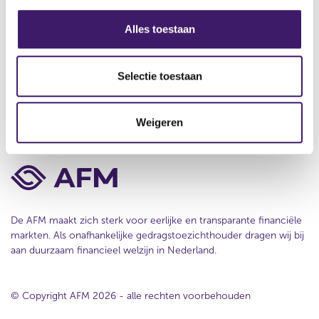
t
s
e
Over deze website
s
Alles toestaan
r
e
s
Privacy
l
e
Selectie toestaan
Cookiebeleid
c
t
Weigeren
i
e
De AFM maakt zich sterk voor eerlijke en transparante financiële
markten. Als onafhankelijke gedragstoezichthouder dragen wij bij
aan duurzaam financieel welzijn in Nederland.
© Copyright AFM 2026 - alle rechten voorbehouden