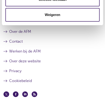
c
t
Weigeren
i
e
Archief
Over de AFM
Contact
Werken bij de AFM
Over deze website
Privacy
Cookiebeleid