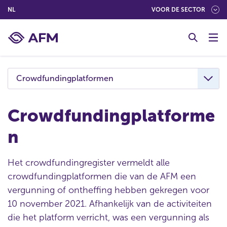
(NEDERLANDS (NEDERLAND))
NL
VOOR DE SECTOR
G
o
t
o
c
Crowdfundingplatformen
o
n
t
Crowdfundingplatforme
e
n
n
t
Het crowdfundingregister vermeldt alle
crowdfundingplatformen die van de AFM een
vergunning of ontheffing hebben gekregen voor
10 november 2021. Afhankelijk van de activiteiten
die het platform verricht, was een vergunning als