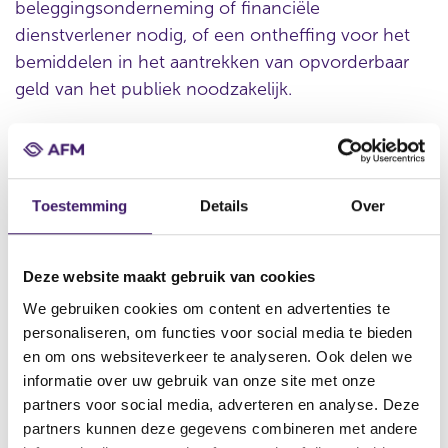
beleggingsonderneming of financiële
dienstverlener nodig, of een ontheffing voor het
bemiddelen in het aantrekken van opvorderbaar
geld van het publiek noodzakelijk.
Zoeken
In het register kunt u via de functie Ctrl+F ondernemingen
Toestemming
Details
Over
opzoeken.
Als een onderneming in het register staat, dan heeft het
Deze website maakt gebruik van cookies
betreffende crowdfundingplatform een vergunning of
We gebruiken cookies om content en advertenties te
ontheffing van de AFM en mag het platform de vermelde
personaliseren, om functies voor social media te bieden
activiteiten verrichten.
en om ons websiteverkeer te analyseren. Ook delen we
informatie over uw gebruik van onze site met onze
Als een onderneming niet in het register staat, dan kan dit
partners voor social media, adverteren en analyse. Deze
betekenen dat de onderneming geen vergunning of
partners kunnen deze gegevens combineren met andere
ontheffing nodig heeft, dat de aanvraag nog in