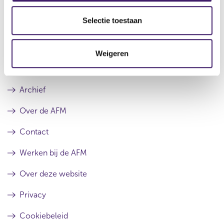
Alles over de Corporate Sustainability Reporting Directive
w
l
)
e
Lees meer
Selectie toestaan
c
t
Weigeren
i
e
Archief
Over de AFM
Contact
Werken bij de AFM
Over deze website
Privacy
Cookiebeleid