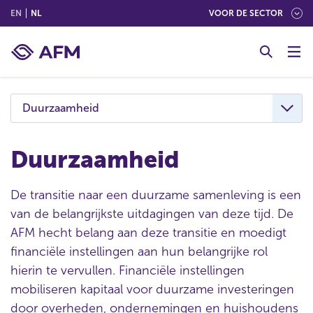
(ENGLISH)
(NEDERLANDS (NEDERLAND))
EN
NL
VOOR DE SECTOR
G
o
t
o
c
Duurzaamheid
o
n
t
Duurzaamheid
e
n
De transitie naar een duurzame samenleving is een
t
van de belangrijkste uitdagingen van deze tijd. De
AFM hecht belang aan deze transitie en moedigt
financiële instellingen aan hun belangrijke rol
hierin te vervullen. Financiële instellingen
mobiliseren kapitaal voor duurzame investeringen
door overheden, ondernemingen en huishoudens