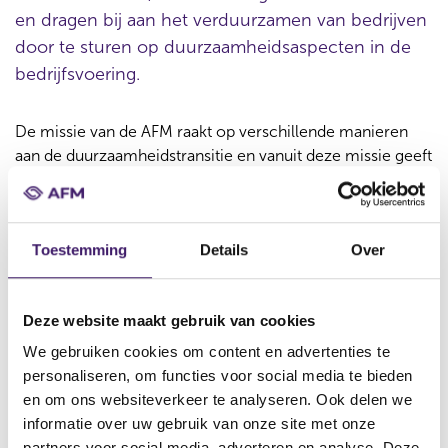
en dragen bij aan het verduurzamen van bedrijven
door te sturen op duurzaamheidsaspecten in de
bedrijfsvoering.
De missie van de AFM raakt op verschillende manieren
aan de duurzaamheidstransitie en vanuit deze missie geeft
de AFM invulling aan haar eigen rol hierin. De
beschikbaarheid en kwaliteit van informatie in de gehele
keten blijft daarbij één van de belangrijkste
Toestemming
Details
Over
aandachtspunten van de AFM. Dit geldt voor
prospectussen en geïntegreerde verslaggeving tot
transparantie over de integratie van duurzaamheidsrisico’s
Deze website maakt gebruik van cookies
in beleggingsportefeuilles en diens effecten op
duurzaamheidsfactoren.
We gebruiken cookies om content en advertenties te
personaliseren, om functies voor social media te bieden
en om ons websiteverkeer te analyseren. Ook delen we
informatie over uw gebruik van onze site met onze
Nieuws en publicaties
partners voor social media, adverteren en analyse. Deze