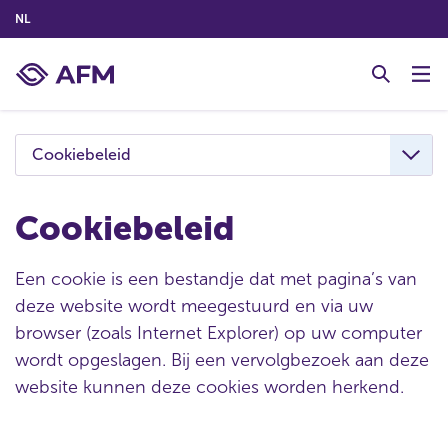
(NEDERLANDS (NEDERLAND))
NL
G
o
t
o
c
Cookiebeleid
o
n
t
Cookiebeleid
e
n
Een cookie is een bestandje dat met pagina’s van
t
deze website wordt meegestuurd en via uw
browser (zoals Internet Explorer) op uw computer
wordt opgeslagen. Bij een vervolgbezoek aan deze
website kunnen deze cookies worden herkend.