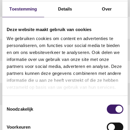
Naam
Geldigheid
Toestemming
Details
Over
Cookie-instellingen
Einde van de sessie
Naam
Verstrekking aan derden
Deze website maakt gebruik van cookies
Cookie-instellingen
Nee
We gebruiken cookies om content en advertenties te
personaliseren, om functies voor social media te bieden
Naam
en om ons websiteverkeer te analyseren. Ook delen we
Cookie-instellingen
informatie over uw gebruik van onze site met onze
partners voor social media, adverteren en analyse. Deze
Naam
Naam
partners kunnen deze gegevens combineren met andere
Cookie-instellingen
nmstat
informatie die u aan ze heeft verstrekt of die ze hebben
verzameld op basis van uw gebruik van hun services.
Naam
Wie plaatst de cookies?
Cookie-instellingen
SiteImprove
T
Noodzakelijk
o
Naam
Inhoud
e
Meten bezoekersgedrag op de
Cookie-instellingen
s
website
Voorkeuren