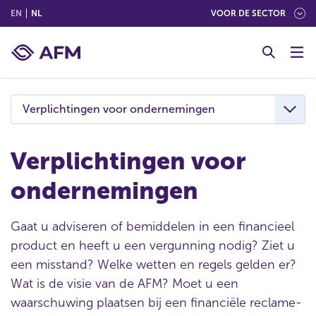
(ENGLISH)
(NEDERLANDS (NEDERLAND))
EN
NL
VOOR DE SECTOR
G
o
t
o
c
Verplichtingen voor ondernemingen
o
n
t
Verplichtingen voor
e
ondernemingen
n
t
Gaat u adviseren of bemiddelen in een financieel
product en heeft u een vergunning nodig? Ziet u
een misstand? Welke wetten en regels gelden er?
Wat is de visie van de AFM? Moet u een
waarschuwing plaatsen bij een financiële reclame-