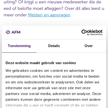
uiting? Of krijgt u een nieuwe medewerker die de
eed of belofte moet afleggen? Over dit alles leest u
meer onder
Melden en aanvragen
Wetten en toezicht op de
financiële markt
Toestemming
Details
Over
Er gelden op de financiële markt Europese regels. De AFM
houdt toezicht op de regels en helpt bij het naleven van
deze regels.
Deze website maakt gebruik van cookies
Beleidsuitingen
We gebruiken cookies om content en advertenties te
personaliseren, om functies voor social media te bieden
en om ons websiteverkeer te analyseren. Ook delen we
Vergunning
informatie over uw gebruik van onze site met onze
partners voor social media, adverteren en analyse. Deze
Voor het verrichten van veel financiële diensten, zoals
partners kunnen deze gegevens combineren met andere
adviseren over arbeidsongeschiktheidsverzekeringen of
informatie die u aan ze heeft verstrekt of die ze hebben