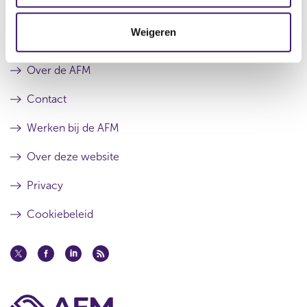
c
t
Weigeren
i
Archief
e
Over de AFM
Contact
Werken bij de AFM
Over deze website
Privacy
Cookiebeleid