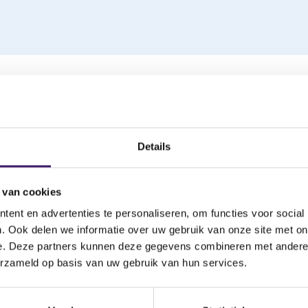
ds
(
(
als CSV
Export als XML
o
o
p
p
Details
e
e
en
n
n
s
s
 van cookies
i
i
re naam
Handelsnaam
n
n
ent en advertenties te personaliseren, om functies voor social
a
a
unding B.V.
All4funding B.V.
. Ook delen we informatie over uw gebruik van onze site met on
n
n
e. Deze partners kunnen deze gegevens combineren met andere i
e
e
Dutch B.V.
AygoDutch B.V.
erzameld op basis van uw gebruik van hun services.
w
w
w
w
i
i
ey Fund Management B.V.
Benkey Fund Man
n
n