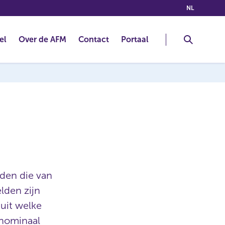
(NEDERLA
NL
el
Over de AFM
Contact
Portaal
lden die van
lden zijn
uit welke
 nominaal