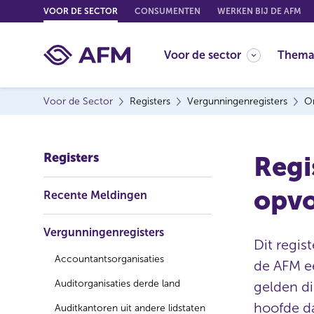
G
VOOR DE SECTOR
CONSUMENTEN
WERKEN BIJ DE AFM
o
t
Voor de sector
Thema
o
c
o
Voor de Sector
Registers
Vergunningenregisters
On
n
t
e
Registers
Regi
n
t
opvo
Recente Meldingen
Vergunningenregisters
Dit regis
Accountantsorganisaties
de AFM e
Auditorganisaties derde land
gelden d
hoofde da
Auditkantoren uit andere lidstaten