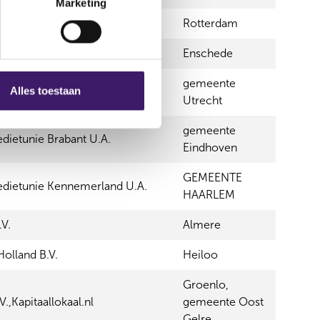
Marketing
.,ddd
Rotterdam
 B.V.,Debiteurenbeurs.nl
Enschede
gemeente
Alles toestaan
trale Kredietunie U.A.
Utrecht
gemeente
dietunie Brabant U.A.
Eindhoven
GEMEENTE
edietunie Kennemerland U.A.
HAARLEM
V.
Almere
olland B.V.
Heiloo
Groenlo,
V.,Kapitaallokaal.nl
gemeente Oost
Gelre