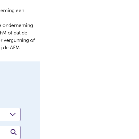
rneming een
 de onderneming
AFM of dat de
er vergunning of
j de AFM.