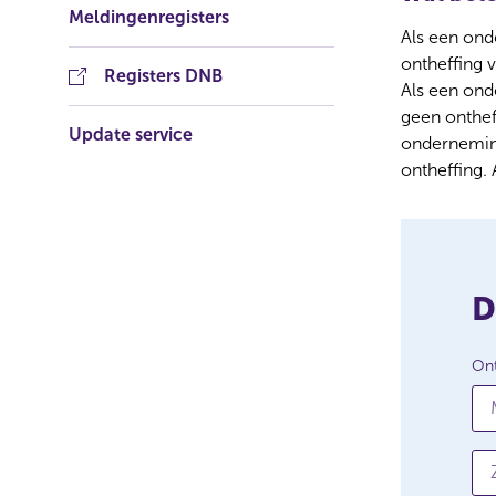
Meldingenregisters
Als een ond
ontheffing 
(
Registers DNB
Als een ond
o
geen ontheff
p
Update service
e
onderneming
n
ontheffing. 
s
i
n
a
n
e
D
w
w
i
Ont
D
n
o
d
o
o
r
w
Zo
z
)
o