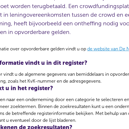
oet worden terugbetaald. Een crowdfundingsplat
t in leningovereenkomsten tussen de crowd en e
ng, heeft bijvoorbeeld een ontheffing nodig voo
en in opvorderbare gelden.
atie over opvorderbare gelden vindt u op
de website van De 
ormatie vindt u in dit register?
ster vindt u de algemene gegevens van bemiddelaars in opvord
ing, zoals het KvK-nummer en de adresgegevens.
t u in het register?
en naar een onderneming door een categorie te selecteren e
meer zoektermen. Binnen de zoekresultaten kunt u een onder
s de betreffende registerinformatie bekijken. Met behulp van d
nt u eventueel door de lijst bladeren.
kenen de zoekresultaten?