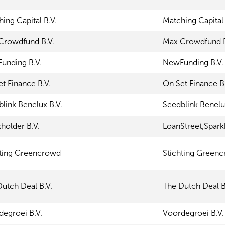
ing Capital B.V.
Matching Capital 
Crowdfund B.V.
Max Crowdfund B
unding B.V.
NewFunding B.V.
t Finance B.V.
On Set Finance B
link Benelux B.V.
Seedblink Benelu
holder B.V.
LoanStreet,Spark
hting Greencrowd
Stichting Green
utch Deal B.V.
The Dutch Deal B
degroei B.V.
Voordegroei B.V.