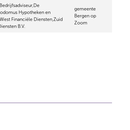
edrijfsadviseur,De
gemeente
ypodomus Hypotheken en
Bergen op
West Financiële Diensten,Zuid
Zoom
iensten B.V.