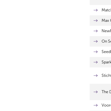
Match
Max 
NewF
On Se
Seedb
Spark
Stic
The D
Voor