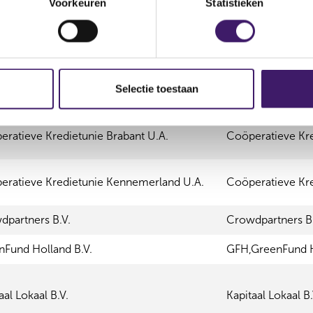
Voorkeuren
Statistieken
d
d
alcircle B.V.
Capitalcircle B.V
o
o
w
w
x Nederland B.V.
Captix Nederland
)
)
Selectie toestaan
ratieve Centrale Kredietunie U.A.
Coöperatieve Cen
ratieve Kredietunie Brabant U.A.
Coöperatieve Kre
eratieve Kredietunie Kennemerland U.A.
Coöperatieve Kr
dpartners B.V.
Crowdpartners B.
nFund Holland B.V.
GFH,GreenFund H
aal Lokaal B.V.
Kapitaal Lokaal B.