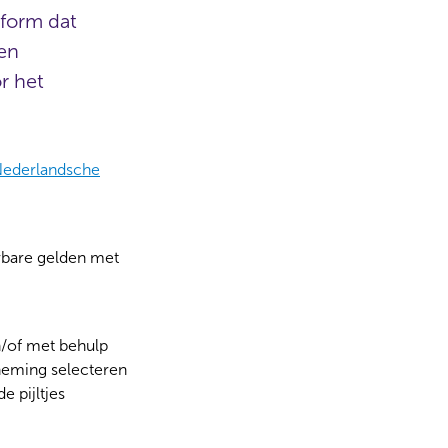
form dat
en
r het
Nederlandsche
erbare gelden met
n/of met behulp
neming selecteren
e pijltjes