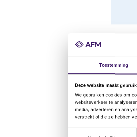
e
k
d
e
r
Downloa
e
g
Export 
i
s
Toestemming
t
21
Resultat
e
r
Deze website maakt gebruik
s
Statutai
We gebruiken cookies om cont
All4f
websiteverkeer te analyseren
media, adverteren en analys
Aygo
verstrekt of die ze hebben v
Benk
T