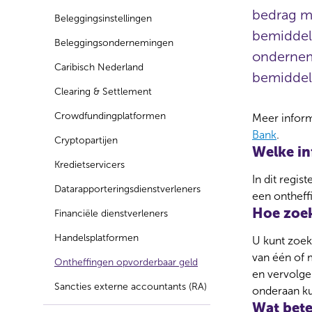
bedrag m
Beleggingsinstellingen
bemiddel
Beleggingsondernemingen
ondernemi
Caribisch Nederland
bemiddel
Clearing & Settlement
Crowdfundingplatformen
Meer inform
Bank
.
Cryptopartijen
Welke inf
Kredietservicers
In dit regi
Datarapporteringsdienstverleners
een ontheff
Hoe zoek
Financiële dienstverleners
Handelsplatformen
U kunt zoek
van één of 
Ontheffingen opvorderbaar geld
en vervolgen
Sancties externe accountants (RA)
onderaan ku
Wat bete