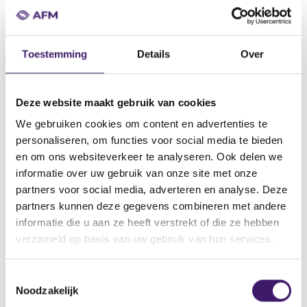
over jouw melding. Bij de verwerking van de overige
(persoons)gegevens van jouw melding maken we gebruik
van AI voor risico-identificatie, analyse van en onderzoek
naar misstanden in de financiële markten.
Toestemming
Details
Over
LET OP! Stuur geen kopieën van identiteitsgegevens of
bankafschriften mee. Verwijder (persoons)gegevens die
Deze website maakt gebruik van cookies
niet relevant zijn. Zo kunnen wij vragen en klachten zo
We gebruiken cookies om content en advertenties te
zorgvuldig mogelijk behandelen, en rekening houden met
personaliseren, om functies voor social media te bieden
de privacy van jou en van anderen.
en om ons websiteverkeer te analyseren. Ook delen we
informatie over uw gebruik van onze site met onze
Meer informatie over privacy, verwerking van
partners voor social media, adverteren en analyse. Deze
persoonsgegevens en onze wettelijke taak vind je in
de
partners kunnen deze gegevens combineren met andere
privacyverklaring
.
informatie die u aan ze heeft verstrekt of die ze hebben
verzameld op basis van uw gebruik van hun services.
Als je anoniem wil melden, kun je dit aangeven in het veld
'Toelichting'. Het tekstvak voor de toelichting kan
T
maximaal 1000 tekens bevatten. Wil je een uitgebreidere
Noodzakelijk
o
toelichting geven? Voeg deze dan toe als bijlage.