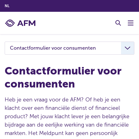
(NEDERLANDS (NEDERLAND))
NL
G
o
t
o
c
Contactformulier voor consumenten
o
n
t
Contactformulier voor
e
consumenten
n
t
Heb je een vraag voor de AFM? Of heb je een
klacht over een financiële dienst of financieel
product? Met jouw klacht lever je een belangrijke
bijdrage aan de eerlijke werking van de financiële
markten. Het Meldpunt kan geen persoonlijk