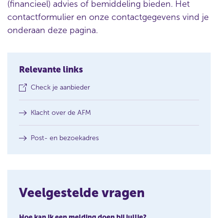
(financieel) advies of bemiddeling bieden. Het
contactformulier en onze contactgegevens vind je
onderaan deze pagina.
Relevante links
(
Check je aanbieder
o
p
Klacht over de AFM
e
n
s
Post- en bezoekadres
i
n
a
n
e
w
Veelgestelde vragen
w
i
n
Hoe kan ik een melding doen bij jullie?