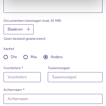
Documenten toevoegen (max 25 MB)
Bladeren
Geen bestand geselecteerd
Aanhef
Dhr.
Mw.
Anders.
(
(
(
D
M
A
Voorletters
Tussenvoegsel
h
w
n
r
)
d
)
e
r
s
Achternaam
)