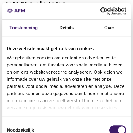
vergunning wordt uitgebreid;
de beschrijving van de bedrijfsvoering moet worden
aangepast aan de nieuwe soort
Toestemming
Details
Over
datarapporteringsdienst(en).
Kosten voor vergunningsuitbreiding
Deze website maakt gebruik van cookies
De AFM berekent €200 per uur voor AFM-
We gebruiken cookies om content en advertenties te
werkzaamheden tot een maximum van €100.000.
personaliseren, om functies voor social media te bieden
en om ons websiteverkeer te analyseren. Ook delen we
Vergunninguitbreiding aanvragen
informatie over uw gebruik van onze site met onze
partners voor social media, adverteren en analyse. Deze
Vergunning gedeeltelijk
partners kunnen deze gegevens combineren met andere
intrekken
informatie die u aan ze heeft verstrekt of die ze hebben
verzameld op basis van uw gebruik van hun services.
In bepaalde situaties kunnen
datarapporteringsdienstverleners hun vergunning
T
gedeeltelijk intrekken. Als u bijvoorbeeld een bepaalde
Noodzakelijk
o