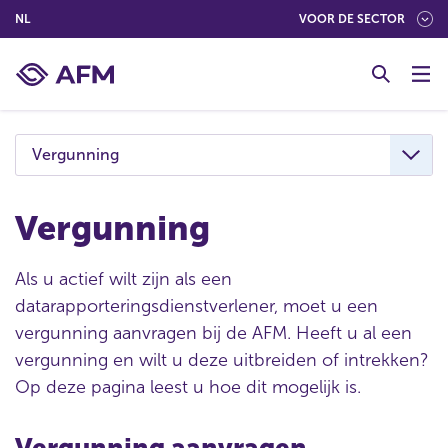
(NEDERLANDS (NEDERLAND))
NL
VOOR DE SECTOR
G
o
t
o
c
Vergunning
o
n
t
Vergunning
e
n
Als u actief wilt zijn als een
t
datarapporteringsdienstverlener, moet u een
vergunning aanvragen bij de AFM. Heeft u al een
vergunning en wilt u deze uitbreiden of intrekken?
Op deze pagina leest u hoe dit mogelijk is.