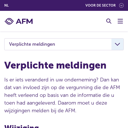
(NEDERLANDS (NEDERLAND))
NL
VOOR DE SECTOR
G
o
t
o
c
Verplichte meldingen
o
n
t
Verplichte meldingen
e
n
Is er iets veranderd in uw onderneming? Dan kan
t
dat van invloed zijn op de vergunning die de AFM
heeft verleend op basis van de informatie die u
toen had aangeleverd. Daarom moet u deze
wijzigingen melden bij de AFM.