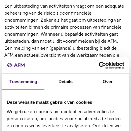
Een uitbesteding van activiteiten vraagt om een adequate
beheersing van de risico’s door financiële
ondernemingen. Zeker als het gaat om uitbesteding van
activiteiten binnen de primaire processen van financiële
ondernemingen. Wanneer u bepaalde activiteiten gaat
uitbesteden, dan moet u dit vooraf melden bij de AFM.
Een melding van een (geplande) uitbesteding biedt de
AFM een actueel overzicht van de werkzaamheden die
worden uitbesteed. Met dit overzicht kan de AFM zorg
dragen voor proactief en risico gestuurd toezicht op
uitbesteding.
Toestemming
Details
Over
Voor welke ondernemingen
geldt de meldingsprocedure?
Deze website maakt gebruik van cookies
De meldingsprocedure ziet uitsluitend op een melding
We gebruiken cookies om content en advertenties te
van een uitbesteding voor:
personaliseren, om functies voor social media te bieden
en om ons websiteverkeer te analyseren. Ook delen we
Een beheerder van een beleggingsinstelling