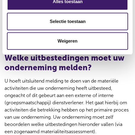
Alles toestaan
onderdelen. U moet voor iedere uitbesteding antwoord
e
geven op de verschillende onderdelen. Als een onderdeel
l
niet voor uw onderneming geldt, dan vult u in het
e
Selectie toestaan
antwoordveld 'niet van toepassing' in. Als een onderdeel
c
naar uw mening voorbij gaat aan de wettelijke
t
Weigeren
meldingsplicht, dan kunt u ervoor kiezen om het
i
antwoordveld leeg te laten.
e
Welke uitbestedingen moet uw
onderneming melden?
U hoeft uitsluitend melding te doen van de materiële
activiteiten die uw onderneming heeft uitbesteed,
ongeacht of dit gebeurt aan een externe of interne
(groepsmaatschappij) dienstverlener. Het gaat hierbij om
activiteiten die betrekking hebben op het primaire proces
van uw onderneming. Uw onderneming moet zelf
beoordelen welke uitbestedingen hieronder vallen (via
een zogenaamd materialiteitsassessment).