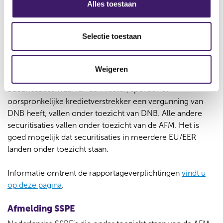
Alles toestaan
minstens één van de volgende vier betrokken partijen in
e
Nederland gevestigd is:
l
e
Selectie toestaan
de initiator,
c
de sponsor,
t
de oorspronkelijke kredietverstrekker,
Weigeren
i
of de SSPE.
e
Securitisaties waarvan de initiator, sponsor of
oorspronkelijke kredietverstrekker een vergunning van
DNB heeft, vallen onder toezicht van DNB. Alle andere
securitisaties vallen onder toezicht van de AFM. Het is
goed mogelijk dat securitisaties in meerdere EU/EER
landen onder toezicht staan.
Informatie omtrent de rapportageverplichtingen
vindt u
op deze pagina
.
Afmelding SSPE