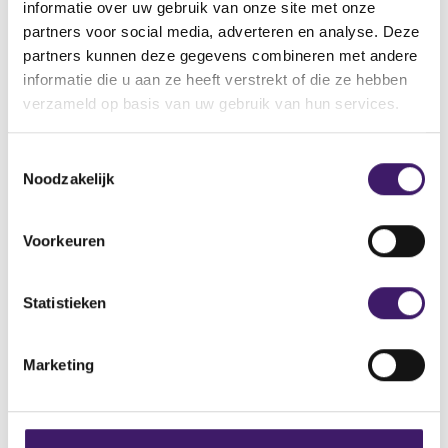
informatie over uw gebruik van onze site met onze
instellingen betrokken bij uitgifte
partners voor social media, adverteren en analyse. Deze
van een securitisatie?
partners kunnen deze gegevens combineren met andere
informatie die u aan ze heeft verstrekt of die ze hebben
Meer weergeven
verzameld op basis van uw gebruik van hun services.
T
Noodzakelijk
o
Welke eisen gelden er voor derde
e
partijen/certificeerders?
s
Voorkeuren
t
Meer weergeven
e
m
Statistieken
m
i
Securitisatietoezicht in
Marketing
n
Nederland
g
s
Een securitisatie valt onder Nederlands toezicht wanneer
s