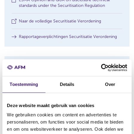
(
standards under the Securitisation Regulation
o
p
(
Naar de volledige Securitisatie Verordening
e
o
n
p
s
Rapportageverplichtingen Securitisatie Verordening
e
i
n
n
s
a
i
n
n
e
a
Welke eisen gelden voor
w
n
w
(institutionele) investeerders in
e
i
w
Toestemming
Details
Over
securitisaties?
n
w
d
i
o
Meer weergeven
n
w
Deze website maakt gebruik van cookies
d
)
o
We gebruiken cookies om content en advertenties te
w
personaliseren, om functies voor social media te bieden
)
en om ons websiteverkeer te analyseren. Ook delen we
Welke eisen gelden voor