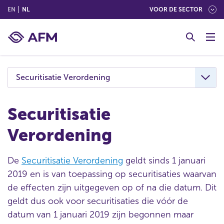
(ENGLISH)
(NEDERLANDS (NEDERLAND))
EN
NL
VOOR DE SECTOR
G
o
t
o
c
Securitisatie Verordening
o
n
t
Securitisatie
e
Verordening
n
t
De
Securitisatie Verordening
geldt sinds 1 januari
2019 en is van toepassing op securitisaties waarvan
de effecten zijn uitgegeven op of na die datum. Dit
geldt dus ook voor securitisaties die vóór de
datum van 1 januari 2019 zijn begonnen maar