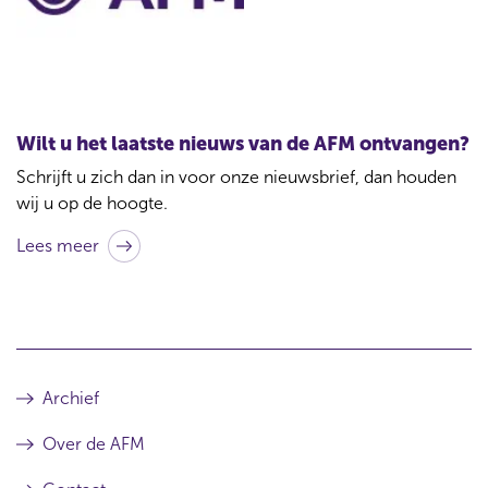
t
a
c
t
Wilt u het laatste nieuws van de AFM ontvangen?
b
Schrijft u zich dan in voor onze nieuwsbrief, dan houden
i
wij u op de hoogte.
j
Lees meer
d
i
t
a
r
Archief
t
Over de AFM
i