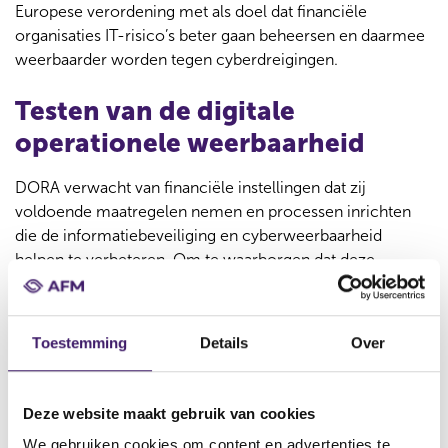
Europese verordening met als doel dat financiële
organisaties IT-risico’s beter gaan beheersen en daarmee
weerbaarder worden tegen cyberdreigingen.
Testen van de digitale
operationele weerbaarheid
DORA verwacht van financiële instellingen dat zij
voldoende maatregelen nemen en processen inrichten
die de informatiebeveiliging en cyberweerbaarheid
helpen te verbeteren. Om te waarborgen dat deze
maatregelen voldoen, is het belangrijk dat de ICT-
instrumenten en -systemen regelmatig worden getest om
eventuele kwetsbaarheden en gebreken bloot te leggen.
Toestemming
Details
Over
Door regelmatig de weerbaarheid van ICT-instrumenten
en -systemen te testen, kunnen ondernemingen de
continuïteit van belangrijke en kritieke functies
Deze website maakt gebruik van cookies
waarborgen in het geval van een verstoring.
We gebruiken cookies om content en advertenties te