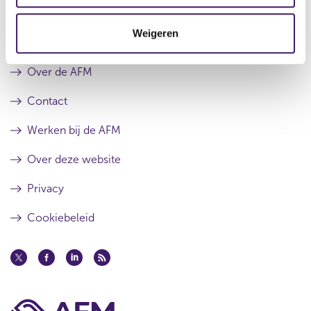
c
t
Weigeren
i
Archief
e
Over de AFM
Contact
Werken bij de AFM
Over deze website
Privacy
Cookiebeleid