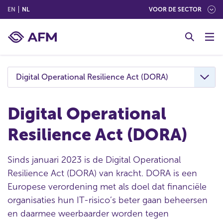
(ENGLISH)
(NEDERLANDS (NEDERLAND))
EN
NL
VOOR DE SECTOR
G
o
t
o
c
Digital Operational Resilience Act (DORA)
o
n
t
Digital Operational
e
Resilience Act (DORA)
n
t
Sinds januari 2023 is de Digital Operational
Resilience Act (DORA) van kracht. DORA is een
Europese verordening met als doel dat financiële
organisaties hun IT-risico’s beter gaan beheersen
en daarmee weerbaarder worden tegen