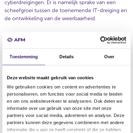
cyberdreigingen. Er is namelijk sprake van een
scheefgroei tussen de toenemende IT-dreiging en
de ontwikkeling van de weerbaarheid.
De financiële sector wordt steeds afhankelijker van
technologie/techbedrijven (IT-technologie) voor zijn
dienstverlening. Dit maakt de financiële sector kwetsbaar
Toestemming
Details
Over
voor onderliggende problemen met technologie, zoals
een cyberaanval. Dit kan uiteindelijk ten koste gaan van de
robuustheid en transparantie van de kapitaalmarkten.
Deze website maakt gebruik van cookies
DORA heeft als doel technologische risico’s te
We gebruiken cookies om content en advertenties te
ondervangen voor aanbieders van crowdfundingdiensten,
personaliseren, om functies voor social media te bieden
verzekeringstussenpersonen,
en om ons websiteverkeer te analyseren. Ook delen we
herverzekeringstussenpersonen en
informatie over uw gebruik van onze site met onze
nevenverzekeringstussenpersonen,
partners voor social media, adverteren en analyse. Deze
beleggingsondernemingen, beleggingsinstellingen en
partners kunnen deze gegevens combineren met andere
handelsplatformen. Doel is om de robuustheid te
informatie die u aan ze heeft verstrekt of die ze hebben