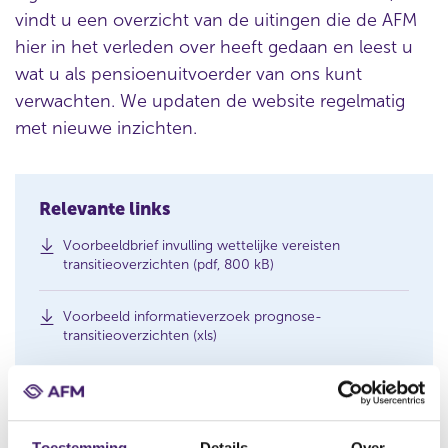
vindt u een overzicht van de uitingen die de AFM
hier in het verleden over heeft gedaan en leest u
wat u als pensioenuitvoerder van ons kunt
verwachten. We updaten de website regelmatig
met nieuwe inzichten.
Relevante links
Voorbeeldbrief invulling wettelijke vereisten
(
transitieoverzichten (pdf, 800 kB)
o
p
Voorbeeld informatieverzoek prognose-
e
(
transitieoverzichten (xls)
n
o
s
p
i
e
n
n
a
s
Belang van transitieoverzichten: op tijd
n
Toestemming
Details
Over