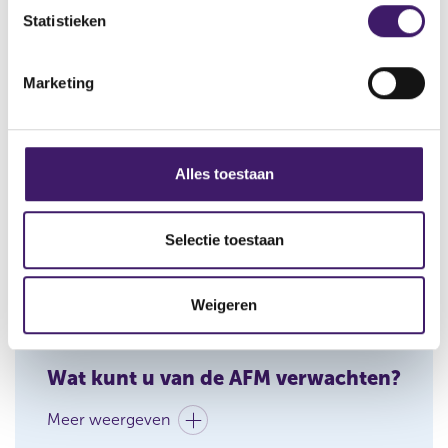
uitvoerder heeft eigen kenmerken in haar
Inspiratiedocument
m
Statistieken
pensioenregeling en deelnemerspopulatie.
Pensioenfederatie
m
i
Marketing
Meer weergeven
n
g
s
s
Alles toestaan
e
Uitingen van de AFM over
l
transitieoverzichten
e
Selectie toestaan
c
Meer weergeven
t
Weigeren
i
e
Wat kunt u van de AFM verwachten?
Meer weergeven