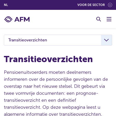
(NEDERLANDS (NEDERLAND))
NL
VOOR DE SECTOR
G
o
t
o
c
Transitieoverzichten
o
n
t
Transitieoverzichten
e
n
Pensioenuitvoerders moeten deelnemers
t
informeren over de persoonlijke gevolgen van de
overstap naar het nieuwe stelsel. Dit gebeurt via
twee vormvrije documenten: een prognose-
transitieoverzicht en een definitief
transitieoverzicht. Op deze webpagina leest u
algemene informatie over transitieoverzichten,