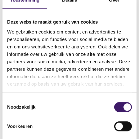
i
e
geïnformeerd
n
w
a
w
De informatie die deelnemers uiterlijk één maand
n
i
Deze website maakt gebruik van cookies
vóór de transitiedatum ontvangen noemen wij het
e
n
‘prognose-transitieoverzicht’ (ook bekend als
w
d
We gebruiken cookies om content en advertenties te
w
‘eerste berekening’). De informatie die uiterlijk zes
o
personaliseren, om functies voor social media te bieden
i
Meer weergeven
w
maanden na de transitiedatum aan de deelnemer
en om ons websiteverkeer te analyseren. Ook delen we
n
)
moet worden verstrekt noemen wij het ‘definitieve
d
informatie over uw gebruik van onze site met onze
o
transitieoverzicht’ (ook bekend als ‘tweede
partners voor social media, adverteren en analyse. Deze
w
berekening’).
partners kunnen deze gegevens combineren met andere
)
informatie die u aan ze heeft verstrekt of die ze hebben
Doel van de transitieoverzichten:
Het belang van de transitieoverzichten is groot.
verzameld op basis van uw gebruik van hun services.
inzicht in persoonlijke gevolgen
Deelnemers moeten vroegtijdig op correcte,
van de transitie
duidelijke en evenwichtige wijze persoonlijk
T
worden geïnformeerd over de overgang naar de
Noodzakelijk
o
Meer weergeven
nieuwe pensioenregeling en de gevolgen daarvan.
e
Pensioenuitvoerders moeten hier zelf mee aan de
s
Voorkeuren
slag; het ideale transitieoverzicht voor alle
t
pensioenuitvoerders bestaat immers niet, iedere
e