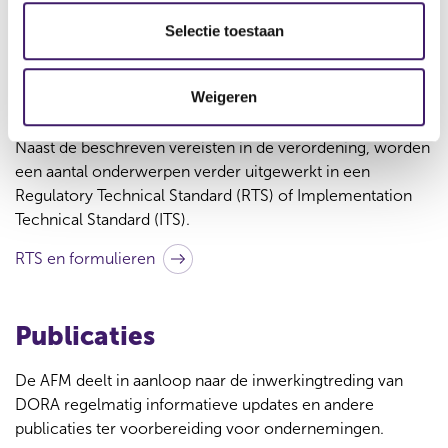
REGULATION (EU) 2022/2554 - Digital Operational
l
(
Resilience Act
e
Selectie toestaan
o
c
p
t
e
Weigeren
RTS en ITS
n
i
s
e
i
Naast de beschreven vereisten in de verordening, worden
n
een aantal onderwerpen verder uitgewerkt in een
a
n
Regulatory Technical Standard (RTS) of Implementation
e
Technical Standard (ITS).
w
w
RTS en formulieren
i
n
d
o
Publicaties
w
)
De AFM deelt in aanloop naar de inwerkingtreding van
DORA regelmatig informatieve updates en andere
publicaties ter voorbereiding voor ondernemingen.