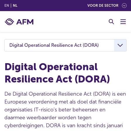
(ENGLISH)
(NEDERLANDS (NEDERLAND))
EN
NL
VOOR DE SECTOR
G
o
t
o
c
Digital Operational Resilience Act (DORA)
o
n
t
Digital Operational
e
Resilience Act (DORA)
n
t
De Digital Operational Resilience Act (DORA) is een
Europese verordening met als doel dat financiële
organisaties IT-risico’s beter beheersen en
daarmee weerbaarder worden tegen
cyberdreigingen. DORA is van kracht sinds januari