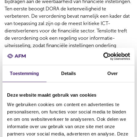
bijdragen aan de weerbaarheid van financiële instellingen.
Ten eerste beoogt DORA de ketenveiligheid te
verbeteren. De verordening bevat namelijk een kader dat
van toepassing zal zijn op de meest kritieke ICT-
dienstverleners voor de financiële sector. Tenslotte treft
de verordening ook een regeling voor informatie-
uitwisseling, zodat financiële instellingen onderling
informatie en inlichtingen over cyberdreigingen kunnen
uitwisselen en risico’s daarmee verder kunnen beperken.
Toestemming
Details
Over
Contact
Heeft u vragen over ons toezicht aan de hand van DORA?
Deze website maakt gebruik van cookies
Neem dan contact op via het
Ondernemersloket
.
We gebruiken cookies om content en advertenties te
personaliseren, om functies voor social media te bieden
en om ons websiteverkeer te analyseren. Ook delen we
Relevante links
informatie over uw gebruik van onze site met onze
partners voor social media, adverteren en analyse. Deze
DORA-update 7: sector zet grote stappen, nog wel