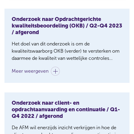
de wettelijke controle binnen de praktijk van de
Periode
Periode
Status
accountantsorganisaties. De verkenning baseert
Mijlpalen
zich op literatuur, data en circa 35 interviews met
Onderzoek naar Opdrachtgerichte
Fase
Status
Status
stakeholders, accountantsorganisaties en controle-
kwaliteitsbeoordeling (OKB) / Q2-Q4 2023
Fase
cliënten.
/ afgerond
Periode
Fase
Fase
Periode
Status
Het doel van dit onderzoek is om de
kwaliteitswaarborg OKB (verder) te versterken om
Status
Periode
Periode
daarmee de kwaliteit van wettelijke controles
Voortgang
duurzaam te borgen. De AFM betrekt hierbij het
Fase
Meer weergeven
stelsel van kwaliteitsbeheersing en een aantal
Status
Afgerond
Periode
wettelijke controles. Het onderzoek vindt plaats bij
zowel accountantsorganisaties met een reguliere
Status
Fase
Fase
Mijlpalen
vergunning en accountantsorganisaties met een
Periode
Juni 2023
OOB-vergunning.
Fase
Onderzoek naar client- en
Fase
Status
Afgerond
opdrachtaanvaarding en continuatie / Q1-
Periode
Q4 2022 / afgerond
Periode
De AFM wil enerzijds inzicht verkrijgen in hoe de
Status
Status