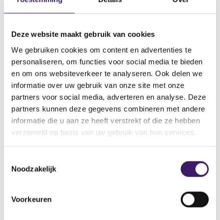
2024 onderzoek naar de kwaliteit van de
Status
Status
Statu
Mijlpalen
controlewerkzaamheden die inspelen op
Meer weergeven
frauderisico’s.
Fase
Fase
Fase
Deze website maakt gebruik van cookies
We gebruiken cookies om content en advertenties te
Fase
Het onderzoek vindt plaats bij zowel
Periode
Periode
Peri
personaliseren, om functies voor social media te bieden
accountantsorganisaties met een reguliere
en om ons websiteverkeer te analyseren. Ook delen we
Periode
vergunning en accountantsorganisaties met een
Onderzoek naar systematische
informatie over uw gebruik van onze site met onze
Status
Status
Statu
OOB-vergunning.
integriteits-analyse (SIRA) / Q1-Q4 2023 /
partners voor social media, adverteren en analyse. Deze
afgerond
Status
partners kunnen deze gegevens combineren met andere
Fase
Fase
Fase
informatie die u aan ze heeft verstrekt of die ze hebben
Dit betreft een onderzoek naar de opzet van de
Fase
Periode
Periode
Peri
verzameld op basis van uw gebruik van hun services.
analyse van systematisch integriteitsrisico’s op
kantoorniveau en de naleving hiervan in de
Periode
Voortgang
controledossiers. Hiervoor worden circa 15 AO’s-
T
Meer weergeven
RV in het onderzoek betrokken. Dit onderzoek is in
Status
Noodzakelijk
o
Status
Status
Statu
samenwerking met het Bureau Financieel Toezicht
e
(BFT).
Fase
s
Voorkeuren
Mijlpalen
t
Periode
Onderzoek naar toepassing frauderisico-
e