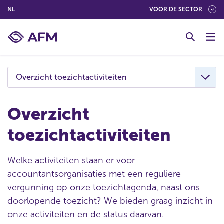
(NEDERLANDS (NEDERLAND))
NL
VOOR DE SECTOR
G
o
t
o
c
Overzicht toezichtactiviteiten
o
n
t
Overzicht
e
toezichtactiviteiten
n
t
Welke activiteiten staan er voor
accountantsorganisaties met een reguliere
vergunning op onze toezichtagenda, naast ons
doorlopende toezicht? We bieden graag inzicht in
onze activiteiten en de status daarvan.