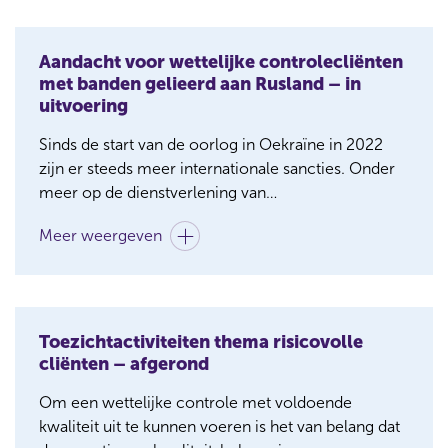
Aandacht voor wettelijke controlecliënten
met banden gelieerd aan Rusland – in
uitvoering
Sinds de start van de oorlog in Oekraïne in 2022
zijn er steeds meer internationale sancties. Onder
meer op de dienstverlening van
accountantsorganisaties aan cliënten verbonden
Meer weergeven
Mijlpalen
met Rusland. De Autoriteit Financiële Markten
(AFM) besteedde al aandacht aan signalen en
incidenten rondom dit thema. De AFM en BFT
Fase
Fase
Voorb
(Bureau Financieel Toezicht) blijven aandacht
juni
houden voor signalen rondom dit thema. Waar
Toezichtactiviteiten thema risicovolle
2025
nodig hieraan - elk vanuit het eigen mandaat –
cliënten – afgerond
Periode
Periode
-
wordt een passende opvolging gegeven.
dec.
Om een wettelijke controle met voldoende
2025
kwaliteit uit te kunnen voeren is het van belang dat
Status
Status