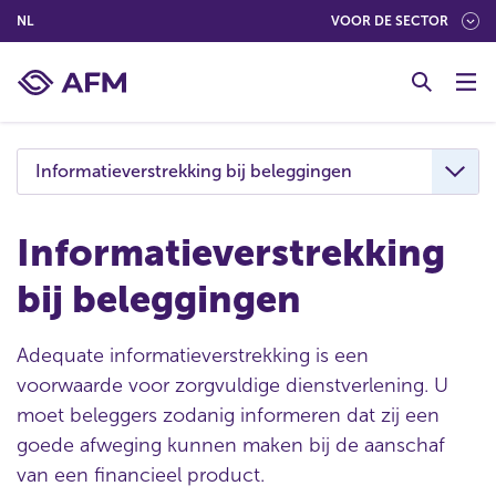
(NEDERLANDS (NEDERLAND))
NL
VOOR DE SECTOR
G
o
t
o
c
Informatieverstrekking bij beleggingen
o
n
t
Informatieverstrekking
e
bij beleggingen
n
t
Adequate informatieverstrekking is een
voorwaarde voor zorgvuldige dienstverlening. U
moet beleggers zodanig informeren dat zij een
goede afweging kunnen maken bij de aanschaf
van een financieel product.