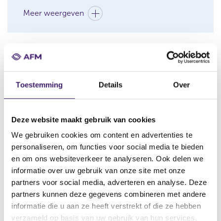
a
n
Meer weergeven
e
w
w
i
n
Verplichte informatie bij aanbieden
d
o
effecten (algemeen/niet complex)
Toestemming
Details
Over
w
)
Meer weergeven
Deze website maakt gebruik van cookies
We gebruiken cookies om content en advertenties te
personaliseren, om functies voor social media te bieden
Reclame en andere niet-verplichte
en om ons websiteverkeer te analyseren. Ook delen we
informatie bij aanbieden effecten
informatie over uw gebruik van onze site met onze
partners voor social media, adverteren en analyse. Deze
Meer weergeven
partners kunnen deze gegevens combineren met andere
informatie die u aan ze heeft verstrekt of die ze hebben
verzameld op basis van uw gebruik van hun services.