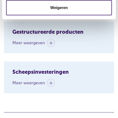
t
Meer weergeven
Weigeren
i
e
Gestructureerde producten
Meer weergeven
Scheepsinvesteringen
Meer weergeven