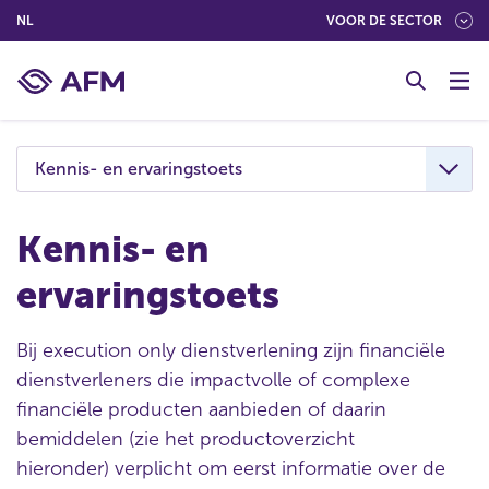
(NEDERLANDS (NEDERLAND))
NL
VOOR DE SECTOR
G
o
t
o
c
Kennis- en ervaringstoets
o
n
t
Kennis- en
e
ervaringstoets
n
t
Bij execution only dienstverlening zijn financiële
dienstverleners die impactvolle of complexe
financiële producten aanbieden of daarin
bemiddelen
(zie het productoverzicht
hieronder)
verplicht om eerst informatie over de