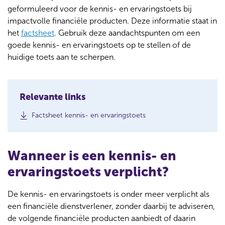
geformuleerd voor de kennis- en ervaringstoets bij
impactvolle financiële producten. Deze informatie staat in
het
factsheet
. Gebruik deze aandachtspunten om een
goede kennis- en ervaringstoets op te stellen of de
huidige toets aan te scherpen.
Relevante links
(
Factsheet kennis- en ervaringstoets
o
p
e
Wanneer is een kennis- en
n
s
ervaringstoets verplicht?
i
n
a
De kennis- en ervaringstoets is onder meer verplicht als
n
een financiële dienstverlener, zonder daarbij te adviseren,
e
de volgende financiële producten aanbiedt of daarin
w