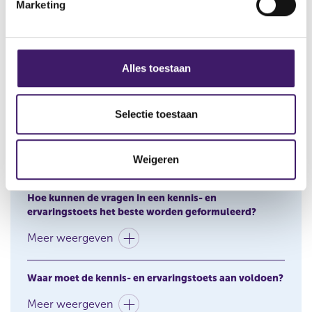
Marketing
n
g
Welke inhoudelijke elementen moet de kennis- en
s
ervaringstoets bevatten?
s
Alles toestaan
Meer weergeven
e
l
e
Selectie toestaan
Hoe kan de effectiviteit van de kennis- en
c
ervaringstoets worden geëvalueerd?
t
Meer weergeven
Weigeren
i
e
Hoe kunnen de vragen in een kennis- en
ervaringstoets het beste worden geformuleerd?
Meer weergeven
Waar moet de kennis- en ervaringstoets aan voldoen?
Meer weergeven