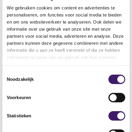
Wanneer en hoe moet de klant worden
We gebruiken cookies om content en advertenties te
gewaarschuwd dat advies inwinnen raadzaam is?
personaliseren, om functies voor social media te bieden
en om ons websiteverkeer te analyseren. Ook delen we
Meer weergeven
informatie over uw gebruik van onze site met onze
partners voor social media, adverteren en analyse. Deze
Mag een klant die de kennis- en ervaringstoets niet
partners kunnen deze gegevens combineren met andere
heeft gehaald herkansen?
informatie die u aan ze heeft verstrekt of die ze hebben
Meer weergeven
verzameld op basis van uw gebruik van hun services.
T
Kan een klant zijn eigen kennis en ervaring
Noodzakelijk
inschatten?
o
e
Meer weergeven
s
Voorkeuren
t
Mag een klant die de kennis- en ervaringstoets niet
e
heeft gehaald het product alsnog zonder advies
m
Statistieken
afsluiten?
m
i
Meer weergeven