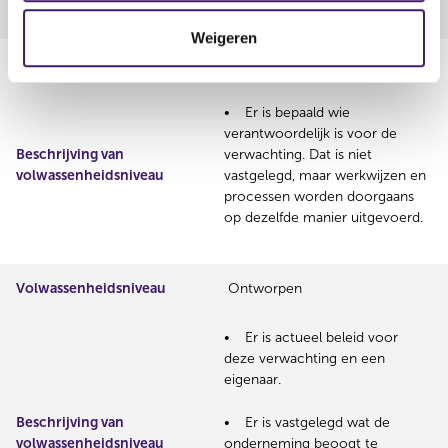
t
Weigeren
i
Volwassenheidsniveau
Belegd
e
Er is bepaald wie
verantwoordelijk is voor de
Beschrijving van
verwachting. Dat is niet
volwassenheidsniveau
vastgelegd, maar werkwijzen en
processen worden doorgaans
op dezelfde manier uitgevoerd.
Volwassenheidsniveau
Ontworpen
Er is actueel beleid voor
deze verwachting en een
eigenaar.
Beschrijving van
Er is vastgelegd wat de
volwassenheidsniveau
onderneming beoogt te