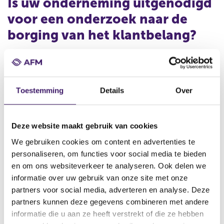
Is uw onderneming uitgenodigd
voor een onderzoek naar de
borging van het klantbelang?
De AFM selecteert ieder jaar een aantal ondernemingen
voor het onderzoek naar de borging van het klantbelang.
Zij ontvangen hiervoor een aankondiging. De betrokken
Toestemming
Details
Over
ondernemingen krijgen in een uitvraag een aantal
verwachtingen voorgelegd over de borging van het
klantbelang. Per verwachting geeft een onderneming een
Deze website maakt gebruik van cookies
inschatting van haar eigen volwassenheidsniveau, wat
wordt onderbouwd met een toelichting en documenten
We gebruiken cookies om content en advertenties te
waaruit dit volwassenheidsniveau blijkt. Voor het
personaliseren, om functies voor social media te bieden
beantwoorden van de uitvraag krijgt de onderneming 6
en om ons websiteverkeer te analyseren. Ook delen we
weken de tijd. Bij een selectie van ondernemingen zal de
informatie over uw gebruik van onze site met onze
AFM kantoorbezoeken afleggen om in gesprek te gaan
partners voor social media, adverteren en analyse. Deze
over de inschattingen en de gegeven onderbouwingen.
partners kunnen deze gegevens combineren met andere
De AFM geeft aan de hand van de toelichting en het
informatie die u aan ze heeft verstrekt of die ze hebben