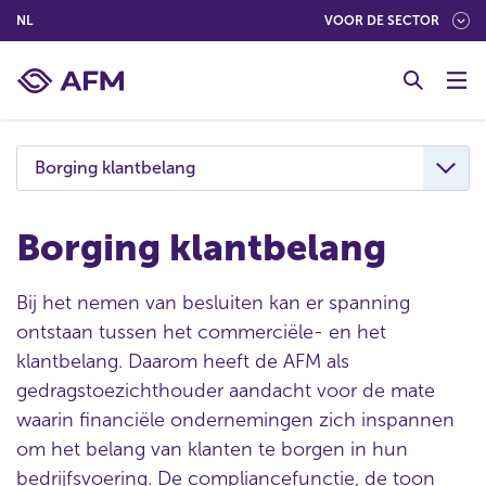
(NEDERLANDS (NEDERLAND))
NL
VOOR DE SECTOR
G
o
t
o
c
Borging klantbelang
o
n
t
Borging klantbelang
e
n
Bij het nemen van besluiten kan er spanning
t
ontstaan tussen het commerciële- en het
klantbelang. Daarom heeft de AFM als
gedragstoezichthouder aandacht voor de mate
waarin financiële ondernemingen zich inspannen
om het belang van klanten te borgen in hun
bedrijfsvoering. De compliancefunctie, de toon