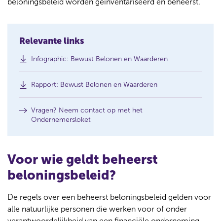
beloningsbeleid worden geïnventariseerd en beheerst.
Relevante links
(
Infographic: Bewust Belonen en Waarderen
o
p
(
Rapport: Bewust Belonen en Waarderen
e
o
n
p
s
Vragen? Neem contact op met het
e
i
Ondernemersloket
n
n
s
a
i
n
n
e
Voor wie geldt beheerst
a
w
n
w
beloningsbeleid?
e
i
w
n
De regels over een beheerst beloningsbeleid gelden voor
w
d
i
alle natuurlijke personen die werken voor of onder
o
n
w
verantwoordelijkheid van een financiële onderneming