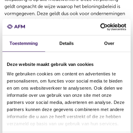
geldt ongeacht de wijze waarop het beloningsbeleid is
vormgegeven. Deze geldt dus ook voor ondernemingen
met medewerkers, inclusief directieleden en bestuurders,
met een 100% vast salaris.
Toestemming
Details
Over
Wanneer hoeft u geen
beloningsbeleid op te stellen?
Deze website maakt gebruik van cookies
Een financiële onderneming hoeft geen beloningsbeleid
We gebruiken cookies om content en advertenties te
op te stellen als de onderneming geen personeel in dienst
personaliseren, om functies voor social media te bieden
heeft en ook niet als de bestuurder van de onderneming
en om ons websiteverkeer te analyseren. Ook delen we
niet in loondienst is. Dat is bijvoorbeeld het geval wanneer
informatie over uw gebruik van onze site met onze
een financieel dienstverlener alleen werkt.
partners voor social media, adverteren en analyse. Deze
partners kunnen deze gegevens combineren met andere
informatie die u aan ze heeft verstrekt of die ze hebben
Wat moet er in het beloningsbeleid staan?
verzameld op basis van uw gebruik van hun services.
Een beheerst beloningsbeleid omvat beloningen in