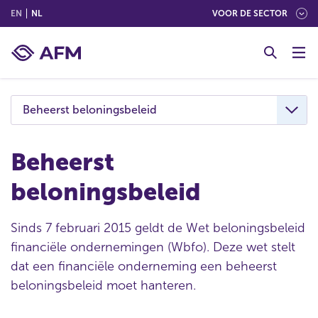
(ENGLISH)
(NEDERLANDS (NEDERLAND))
EN
NL
VOOR DE SECTOR
G
o
t
o
c
Beheerst beloningsbeleid
o
n
t
Beheerst
e
beloningsbeleid
n
t
Sinds 7 februari 2015 geldt de Wet beloningsbeleid
financiële ondernemingen (Wbfo). Deze wet stelt
dat een financiële onderneming een beheerst
beloningsbeleid moet hanteren.