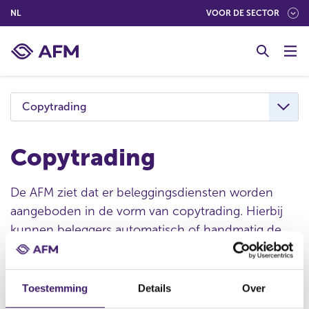
(NEDERLANDS (NEDERLAND))
NL
VOOR DE SECTOR
G
o
t
o
c
Copytrading
o
n
t
Copytrading
e
n
De AFM ziet dat er beleggingsdiensten worden
t
aangeboden in de vorm van copytrading. Hierbij
kunnen beleggers automatisch of handmatig de
handelsstrategieën van andere beleggers kopiëren.
Afhankelijk van de concrete inrichting kan
copytrading worden gekwalificeerd als
Toestemming
Details
Over
gereguleerde beleggingsdienst.