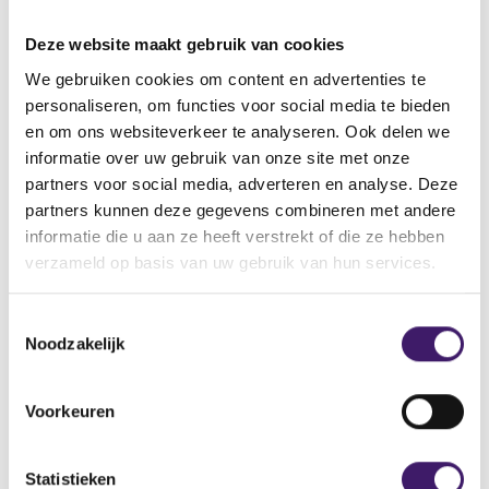
Deze website maakt gebruik van cookies
Interpretatie ESMA
We gebruiken cookies om content en advertenties te
personaliseren, om functies voor social media te bieden
De AFM volgt hierbij de interpretatie van de ESMA.
en om ons websiteverkeer te analyseren. Ook delen we
Volgens de
ESMA Guidance
kan copytrading - afhankelijk
informatie over uw gebruik van onze site met onze
van specifieke omstandigheden - gekwalificeerd worden
partners voor social media, adverteren en analyse. Deze
als individueel vermogensbeheer. Ook kan er sprake zijn
partners kunnen deze gegevens combineren met andere
van het geven van beleggingsadvies of het doen van
informatie die u aan ze heeft verstrekt of die ze hebben
beleggingsaanbevelingen. Aan deze kwalificaties zijn
verzameld op basis van uw gebruik van hun services.
vergunningvereisten of transparatieverplichtingen
verbonden.
T
De AFM benadrukt dat het de verantwoordelijkheid is van
Noodzakelijk
o
dienstverleners om bekend te zijn met de geldende wet-
e
en regelgeving en ook om vast te stellen of en welke van
s
Voorkeuren
toepassing zijn op hun dinstverlening.
t
e
m
Statistieken