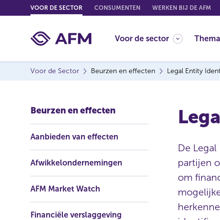
G
VOOR DE SECTOR
CONSUMENTEN
WERKEN BIJ DE AFM
o
t
Voor de sector
Thema
o
c
o
Voor de Sector
Beurzen en effecten
Legal Entity Ident
n
t
e
Beurzen en effecten
Legal
n
t
Aanbieden van effecten
De Legal 
partijen 
Afwikkelondernemingen
om financ
AFM Market Watch
mogelijke
herkenne
Financiële verslaggeving