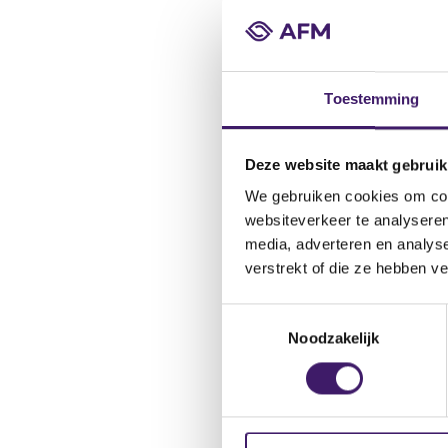
(her)verzek
Het verleng
rapportagev
Toestemming
handelsplat
derivatenco
Deze website maakt gebruik
We gebruiken cookies om cont
Waarv
websiteverkeer te analyseren
media, adverteren en analys
verstrekt of die ze hebben v
In de volgen
T
1. Onder de
Noodzakelijk
o
of open heef
e
Daarbij dien
s
t
2. Met de i
e
handelsplat