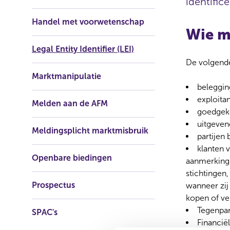
identifice
Handel met voorwetenschap
Wie m
Legal Entity Identifier (LEI)
De volgende
Marktmanipulatie
beleggi
exploita
Melden aan de AFM
goedgek
uitgeven
Meldingsplicht marktmisbruik
partijen
klanten 
Openbare biedingen
aanmerking 
stichtingen
Prospectus
wanneer zij 
kopen of ve
Tegenpar
SPAC's
Financië