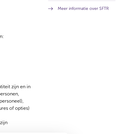
e
s
w
Meer informatie over SFTR
i
w
n
i
a
n
n
d
e
o
n:
w
w
w
)
i
n
d
o
w
)
teit zijn en in
personen,
personeel),
ures of opties)
zijn