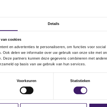
eringsbemiddeling.
en van de LEI is verplicht voor de ondernemingen die zelf een
erplichting hebben. Dit betreft beleggingsondernemingen, exp
Details
formen, goedgekeurde rapporteringsmechanismen en partijen 
ntract die een onderneming zijn.
 van cookies
ent en advertenties te personaliseren, om functies voor social
oor is een LEI nodig?
. Ook delen we informatie over uw gebruik van onze site met on
e. Deze partners kunnen deze gegevens combineren met andere i
erzameld op basis van uw gebruik van hun services.
de situaties is/wordt het verplicht om een LEI te vermelden bi
 EMIR verordening moet iedere onderneming, die een derivaten
Voorkeuren
Statistieken
t staan, de details van deze transactie rapporteren aan een Tr
t zij dan de LEI te gebruiken in de rapportage.
ntroductie van MiFID II moeten beleggingsondernemingen en e
formen de LEI vermelden van de betrokken juridische entiteiten