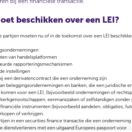
ren bij een financiële transactie.
oet beschikken over een LEI?
 partijen moeten nu of in de toekomst over een LEI beschikke
ngsondernemingen
nten van handelsplatformen
eurde rapporteringsmechanismen
de instellingen
 bij een derivatencontract die een onderneming zijn
van beleggingsondernemingen en banken, die een juridische enti
komen voor een LEI, (bijvoorbeeld ondernemingen of rechts
, kerkgenootschappen, eenmanszaken of zelfstandigen zonder 
financiële instrumenten (bijvoorbeeld aandelen, obligaties, fut
rkopen of verkrijgen.
tijen in een securities finance transactie die een onderneming 
le dienstverleners met een uitgaand Europees paspoort voor