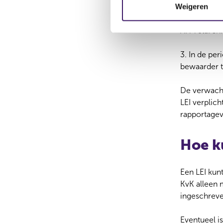
m
transactie,
Weigeren
m
van de uitg
i
AFM sturen.
n
g
3. In de pe
s
bewaarder 
s
e
De verwacht
l
LEI verplich
e
rapportagev
c
t
Hoe k
i
e
Een LEI kun
KvK alleen m
ingeschreve
Eventueel is