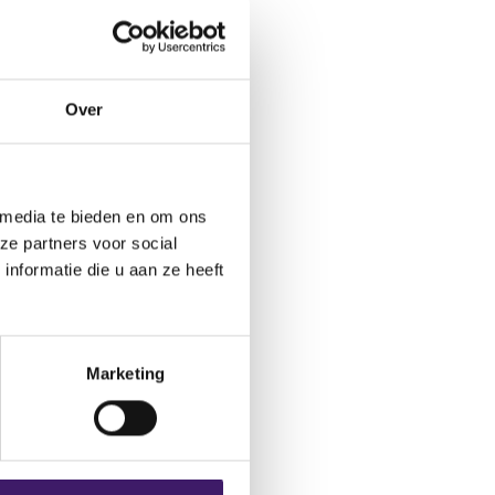
loitanten van
Over
bij een
 media te bieden en om ons
ze partners voor social
nformatie die u aan ze heeft
j rapportages:
contract afsluit
Marketing
ade Repository.
xploitanten van
 bij een financiële