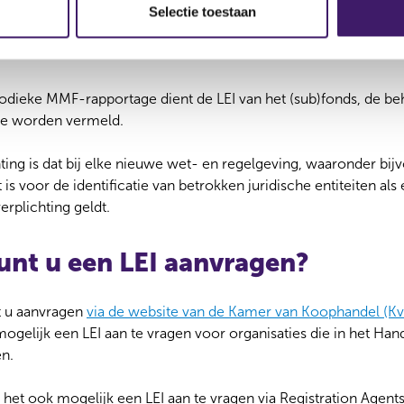
 en hierover rapporteren aan de AFM. Daarnaast moeten handel
Selectie toestaan
evende instelling meesturen met de Instrumenten Referentie Dat
riodieke MMF-rapportage dient de LEI van het (sub)fonds, de b
te worden vermeld.
ing is dat bij elke nieuwe wet- en regelgeving, waaronder bij
t is voor de identificatie van betrokken juridische entiteiten als 
erplichting geldt.
unt u een LEI aanvragen?
t u aanvragen
via de website van de Kamer van Koophandel (Kv
ogelijk een LEI aan te vragen voor organisaties die in het Hand
n.
 het ook mogelijk een LEI aan te vragen via Registration Agent