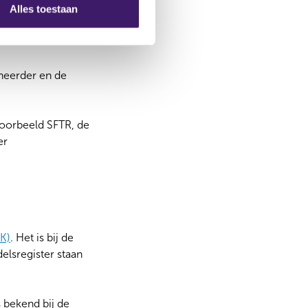
splatformen de LEI
Alles toestaan
a die zij aan de
eheerder en de
voorbeeld SFTR, de
er
K)
. Het is bij de
elsregister staan
s bekend bij de