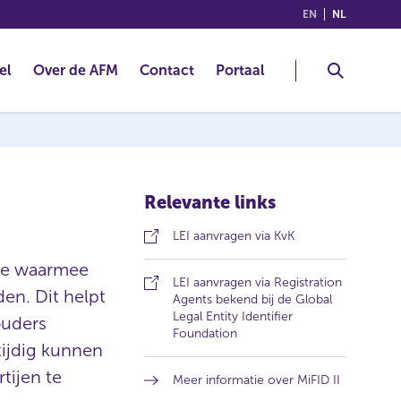
(ENGLISH)
(NEDERLA
EN
NL
el
Over de AFM
Contact
Portaal
Relevante links
(
LEI aanvragen via KvK
o
ode waarmee
p
LEI aanvragen via Registration
e
en. Dit helpt
Agents bekend bij de Global
n
Legal Entity Identifier
ouders
s
(
Foundation
i
tijdig kunnen
o
n
p
a
tijen te
Meer informatie over MiFID II
e
n
n