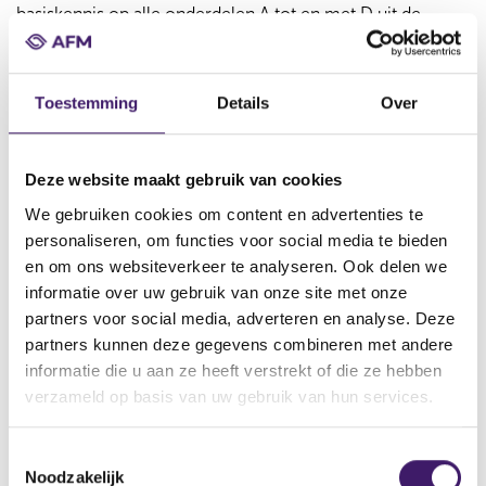
basiskennis op alle onderdelen A tot en met D uit de
beleidsregel hebben.
Betreft personen die beleid
Toestemming
Details
Over
bepalen of daarop toezicht
houden
Deze website maakt gebruik van cookies
We gebruiken cookies om content en advertenties te
Wij toetsen personen op geschiktheid die plaatsnemen in
personaliseren, om functies voor social media te bieden
een collectief van een OOB-accountantsorganisatie. Dat
en om ons websiteverkeer te analyseren. Ook delen we
zijn personen die het dagelijks beleid bepalen van de
informatie over uw gebruik van onze site met onze
OOB-accountantsorganisatie
(collectief I)
, personen die
partners voor social media, adverteren en analyse. Deze
het dagelijks beleid bepalen van het hoogste
partners kunnen deze gegevens combineren met andere
netwerkonderdeel met een zetel in Nederland dat invloed
informatie die u aan ze heeft verstrekt of die ze hebben
uitoefent op het beleid van de OOB-
verzameld op basis van uw gebruik van hun services.
accountantsorganisatie
(collectief II)
en personen in een
orgaan voor intern toezicht, die toezicht houden op het
beleid van een OOB-accountantsorganisatie en het
T
Noodzakelijk
hoogste netwerkonderdeel in Nederland
(collectief III)
.
o