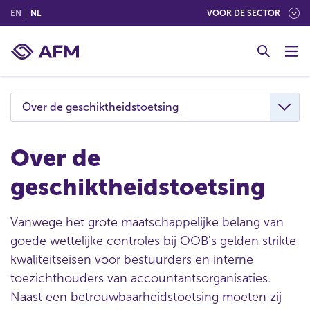
(ENGLISH)
(NEDERLANDS (NEDERLAND))
EN
NL
VOOR DE SECTOR
G
o
t
o
c
Over de geschiktheidstoetsing
o
n
t
Over de
e
geschiktheidstoetsing
n
t
Vanwege het grote maatschappelijke belang van
goede wettelijke controles bij OOB's gelden strikte
kwaliteitseisen voor bestuurders en interne
toezichthouders van accountantsorganisaties.
Naast een betrouwbaarheidstoetsing moeten zij