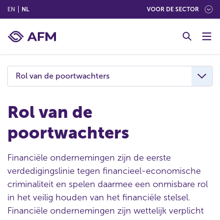
(ENGLISH)
(NEDERLANDS (NEDERLAND))
EN
NL
VOOR DE SECTOR
G
o
t
o
c
Rol van de poortwachters
o
n
t
Rol van de
e
poortwachters
n
t
Financiële ondernemingen zijn de eerste
verdedigingslinie tegen financieel-economische
criminaliteit en spelen daarmee een onmisbare rol
in het veilig houden van het financiële stelsel.
Financiële ondernemingen zijn wettelijk verplicht