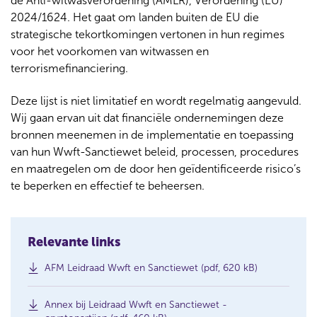
de Anti-witwasverordening (AMLR), Verordening (EU)
2024/1624. Het gaat om landen buiten de EU die
strategische tekortkomingen vertonen in hun regimes
voor het voorkomen van witwassen en
terrorismefinanciering.
Deze lijst is niet limitatief en wordt regelmatig aangevuld.
Wij gaan ervan uit dat financiële ondernemingen deze
bronnen meenemen in de implementatie en toepassing
van hun Wwft-Sanctiewet beleid, processen, procedures
en maatregelen om de door hen geïdentificeerde risico’s
te beperken en effectief te beheersen.
Relevante links
(
AFM Leidraad Wwft en Sanctiewet (pdf, 620 kB)
o
p
Annex bij Leidraad Wwft en Sanctiewet -
e