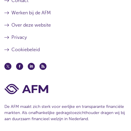
Contact
i
w
n
)
Werken bij de AFM
d
o
Over deze website
w
)
Privacy
Cookiebeleid
De AFM maakt zich sterk voor eerlijke en transparante financiële
markten. Als onafhankelijke gedragstoezichthouder dragen wij bij
aan duurzaam financieel welzijn in Nederland.