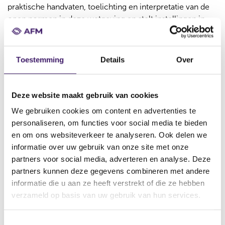
praktische handvaten, toelichting en interpretatie van de
open normen in deze wetgeving en stelt instellingen in
staat hun verplichtingen op een juiste en effectieve
manier te kunnen invullen. De leidraad is niet juridisch
bindend maar vormt een belangrijk hulpmiddel om te
Toestemming
Details
Over
voldoen aan de wettelijke verplichtingen van de Wwft en
de Sanctiewet.
Deze website maakt gebruik van cookies
Andere (inter)nationale Guidance en
We gebruiken cookies om content en advertenties te
hulpbronnen
personaliseren, om functies voor social media te bieden
Er zijn (internationale) bronnen van bijvoorbeeld FATF,
en om ons websiteverkeer te analyseren. Ook delen we
AMLA, EBA en de Europese Commissie die financiële
informatie over uw gebruik van onze site met onze
ondernemingen kunnen gebruiken bij de naleving van de
partners voor social media, adverteren en analyse. Deze
anti-witwas- en anti-terrorismefinancieringsregelgeving
partners kunnen deze gegevens combineren met andere
en de sanctieregelgeving. Hieronder staan een aantal
informatie die u aan ze heeft verstrekt of die ze hebben
niet-limitatieve voorbeelden:
verzameld op basis van uw gebruik van hun services.
Algemene Leidraad Wwft en Sanctiewet van het
T
ministerie van Financiën