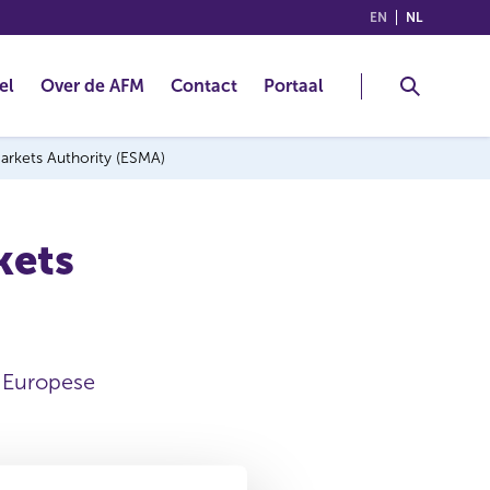
(ENGLISH)
(NEDERLA
EN
NL
el
Over de AFM
Contact
Portaal
arkets Authority (ESMA)
kets
 Europese