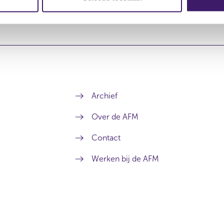
van de AFM op het ESMA-rapport is
hier
te vinden. Klik
hier
voo
Archief
Over de AFM
Contact
Werken bij de AFM