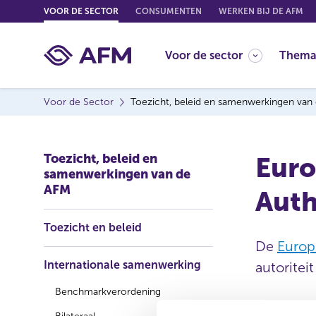
G
VOOR DE SECTOR
CONSUMENTEN
WERKEN BIJ DE AFM
o
t
Voor de sector
Thema
o
c
o
Voor de Sector
Toezicht, beleid en samenwerkingen van
n
t
e
Toezicht, beleid en
Euro
n
samenwerkingen van de
t
AFM
Auth
Toezicht en beleid
De
Europ
Internationale samenwerking
autoritei
Benchmarkverordening
Statu