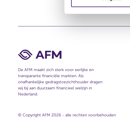
De reactie 
m
i
n
g
s
s
e
l
e
c
De AFM maakt zich sterk voor eerlijke en
t
transparante financiële markten. Als
i
onafhankelijke gedragstoezichthouder dragen
wij bij aan duurzaam financieel welzijn in
e
Nederland.
© Copyright AFM 2026 - alle rechten voorbehouden