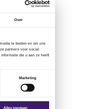
A) Questions and
eze door ESMA
Over
site: “The Q&As
s, namelijk het
en aanzien van de
k betrekken in
 media te bieden en om ons
e feiten en
ze partners voor social
nformatie die u aan ze heeft
Marketing
handling of
publiceerd. De
angrijke werk in
rs (NCA's).
Alles toestaan