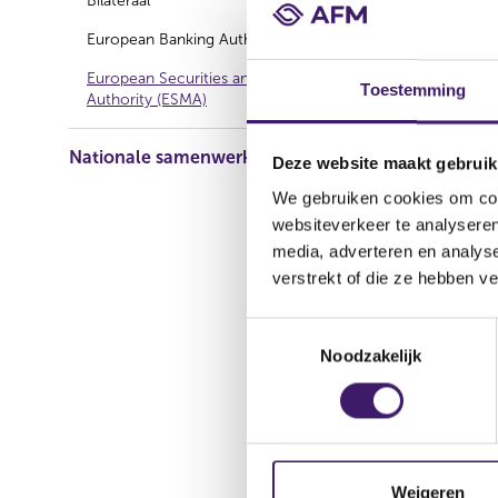
Bilateraal
European Banking Authority (EBA)
Regelmatig 
European Securities and Markets
Answers (Q&
Toestemming
Authority (ESMA)
gepubliceer
are
not lega
Nationale samenwerking
zoveel moge
Deze website maakt gebruik
toepassing 
We gebruiken cookies om cont
het toezicht
websiteverkeer te analyseren
omstandigh
media, adverteren en analys
verstrekt of die ze hebben v
ESMA 
T
Noodzakelijk
o
Op 7 decem
e
relocation 
s
AFM deelt d
t
het kader v
e
m
Weigeren