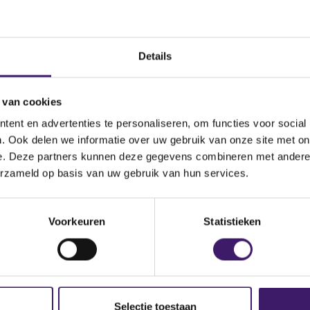
publiceert de European Securities and Markets Authority (ESM
As) met interpretaties van Europese wet- en regelgeving. D
Details
de Q&As zijn juridisch niet bindend. ESMA schrijft op haar web
lly binding
”. De AFM onderschrijft evenwel het doel van de Q&A
lijk bereiken van een level playing field in de Europese Unie t
 van cookies
van Europese wet- en regelgeving. De AFM zal de Q&As dan oo
ent en advertenties te personaliseren, om functies voor social
, waarbij de concrete toepassing zal afhangen van alle relevant
. Ook delen we informatie over uw gebruik van onze site met on
eden.
e. Deze partners kunnen deze gegevens combineren met andere i
erzameld op basis van uw gebruik van hun services.
peer reviews
Voorkeuren
Statistieken
ber 2022 heeft ESMA het rapport
Peer review into the NCAs’ 
to the EU in the context of the UK’s withdrawal from the EU
ge
e doelstellingen van ESMA’s peer review en verwelkomt dit bel
an toezichtconvergentie tussen de nationale EU-toezichthoude
Selectie toestaan