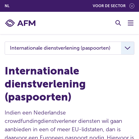
(NEDERLANDS (NEDERLAND))
NL
VOOR DE SECTOR
G
o
t
o
c
Internationale dienstverlening (paspoorten)
o
n
t
Internationale
e
dienstverlening
n
t
(paspoorten)
Indien een Nederlandse
crowdfundingdienstverlener diensten wil gaan
aanbieden in een of meer EU-lidstaten, dan is
daarvoor een Europees paspoort nodig. Hiervoor is