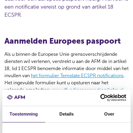
een notificatie vereist op grond van artikel 18
ECSPR.
Aanmelden Europees paspoort
Als u binnen de Europese Unie grensoverschrijdende
diensten wil verlenen, verstrekt u aan de AFM de in artikel
18, lid 1 ECSPR benoemde informatie door middel van het
invullen van
het formulier Template ECSPR notifications
.
Het ingevulde formulier kunt u opsturen naar het
volgende emailadres:
crowdfundingpassporting@afm.nl
De AFM brengt geen kosten in rekening voor de uitgaande
notificatie van een Europees paspoort. Binnen tien
Toestemming
Details
Over
werkdagen na ontvangst van de melding informeert de
AFM de toezichthouder van de lidstaat waar de
crowdfundingdienstverlener wil gaan aanbieden. De AFM