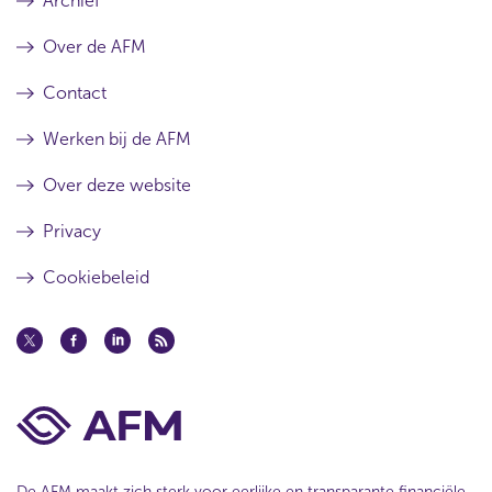
Archief
a
w
n
w
e
Over de AFM
i
w
n
w
d
Contact
i
o
n
w
Werken bij de AFM
d
)
o
Over deze website
w
)
Privacy
Cookiebeleid
De AFM maakt zich sterk voor eerlijke en transparante financiële