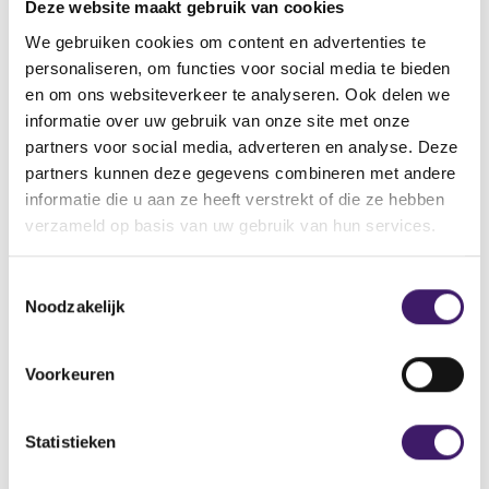
Deze website maakt gebruik van cookies
informeert tevens ESMA binnen de aangegeven 10
We gebruiken cookies om content en advertenties te
werkdagen. Daarnaast zal u van de AFM een melding
personaliseren, om functies voor social media te bieden
krijgen wanneer de mededeling richting het andere
en om ons websiteverkeer te analyseren. Ook delen we
lidstaat en ESMA is gedaan.
informatie over uw gebruik van onze site met onze
partners voor social media, adverteren en analyse. Deze
U kunt aanvangen met het verlenen van
partners kunnen deze gegevens combineren met andere
crowdfundingdiensten in een andere lidstaat dan die
informatie die u aan ze heeft verstrekt of die ze hebben
waarvan de AFM u een vergunning had verleend, vanaf de
verzameld op basis van uw gebruik van hun services.
datum van ontvangst van de hierboven genoemde
melding, of uiterlijk 15 kalenderdagen na de indiening van
T
de correcte informatie bij de AFM.
Noodzakelijk
o
e
Afmelden Europees paspoort
s
Voorkeuren
t
Als een crowdfundingdienstverlener geen gebruik meer
e
maakt van een Europees Paspoort, dan moet dit aan de
m
Statistieken
AFM worden doorgegeven via
m
crowdfundingpassporting@afm.nl
. De AFM bericht