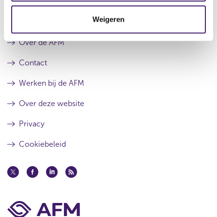
i
t
n
Weigeren
i
Archief
a
n
e
e
Over de AFM
w
w
Contact
i
n
Werken bij de AFM
d
o
Over deze website
w
)
Privacy
Cookiebeleid