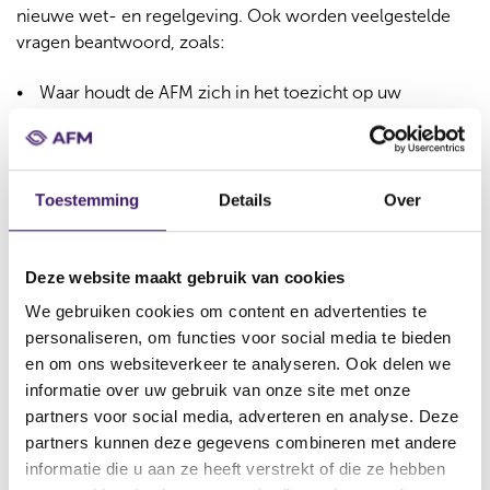
nieuwe wet- en regelgeving. Ook worden veelgestelde
vragen beantwoord, zoals:
Waar houdt de AFM zich in het toezicht op uw
onderneming mee bezig?
Welke nieuwe wet- en regelgeving komt er binnenkort
aan?
Toestemming
Details
Over
Wat zijn de gevolgen daarvan voor uw onderneming?
Deze website maakt gebruik van cookies
Bij het aanmelden kunt u zelf aangeven over welke
We gebruiken cookies om content en advertenties te
onderwerpen u nieuws wilt ontvangen.
personaliseren, om functies voor social media te bieden
en om ons websiteverkeer te analyseren. Ook delen we
informatie over uw gebruik van onze site met onze
Alertservice
partners voor social media, adverteren en analyse. Deze
partners kunnen deze gegevens combineren met andere
Ook kunt u zich
aanmelden
voor de alertservice. Dan
informatie die u aan ze heeft verstrekt of die ze hebben
ontvangt u een notificatiemail zodra de AFM een