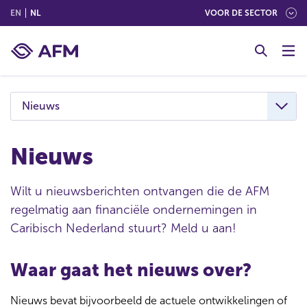
(ENGLISH)
(NEDERLANDS (NEDERLAND))
EN
NL
VOOR DE SECTOR
G
o
t
o
c
Nieuws
o
n
t
Nieuws
e
n
Wilt u nieuwsberichten ontvangen die de AFM
t
regelmatig aan financiële ondernemingen in
Caribisch Nederland stuurt? Meld u aan!
Waar gaat het nieuws over?
Nieuws bevat bijvoorbeeld de actuele ontwikkelingen of