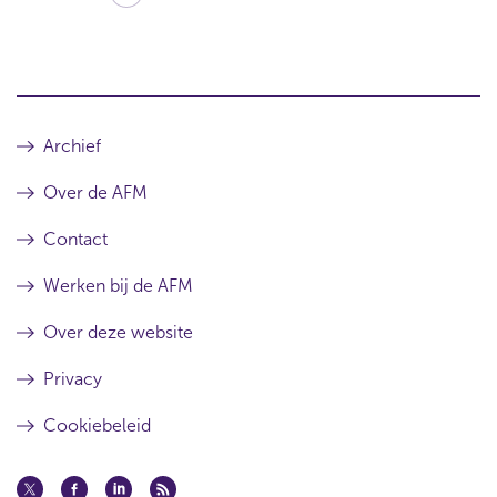
d
i
t
a
r
Archief
t
Over de AFM
i
k
Contact
e
Werken bij de AFM
l
Over deze website
Privacy
Cookiebeleid