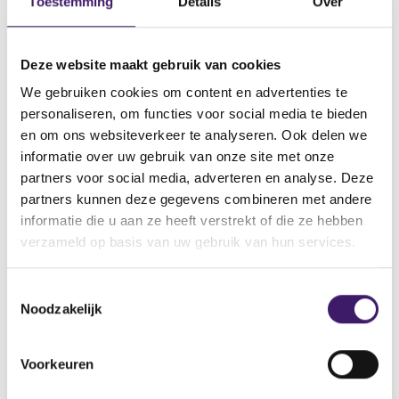
Toestemming
Details
Over
Bij beleggingsvrijheid is
Deze website maakt gebruik van cookies
begeleiding én advies
We gebruiken cookies om content en advertenties te
noodzakelijk
personaliseren, om functies voor social media te bieden
en om ons websiteverkeer te analyseren. Ook delen we
Iets meer dan 5% van de bijna 4 miljoen deelnemers die
informatie over uw gebruik van onze site met onze
de mogelijkheid hadden om zelf beleggingskeuzes te
partners voor social media, adverteren en analyse. Deze
maken in hun premieregeling, maakte hier in 2022
partners kunnen deze gegevens combineren met andere
gebruik van. Met de overgang naar het nieuwe
informatie die u aan ze heeft verstrekt of die ze hebben
pensioenstelsel wordt verwacht dat dit aantal zal
verzameld op basis van uw gebruik van hun services.
toenemen. Het risico bestaat dat zij niet de meest
optimale keuzes maken die het pensioen kunnen
beïnvloeden. Hierom brengt beleggingsvrijheid ook een
T
Noodzakelijk
adviesplicht met zich mee. Daarnaast geldt voor alle
o
keuzes in de pensioenregeling dat pensioenuitvoerders
e
hun deelnemers moeten informeren en begeleiden bij het
s
Voorkeuren
maken van passende keuzes.
t
e