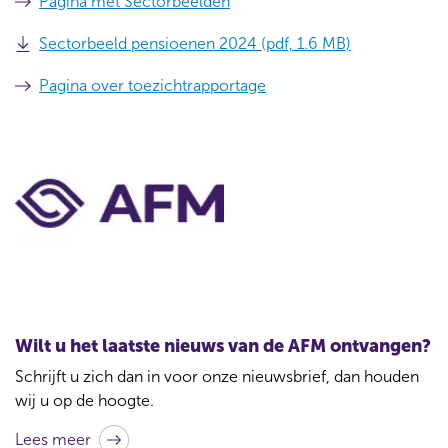
Pagina met Sectorbeelden
Sectorbeeld pensioenen 2024 (pdf, 1.6 MB)
Pagina over toezichtrapportage
C
o
n
t
a
c
t
Wilt u het laatste nieuws van de AFM ontvangen?
b
Schrijft u zich dan in voor onze nieuwsbrief, dan houden
i
wij u op de hoogte.
j
Lees meer