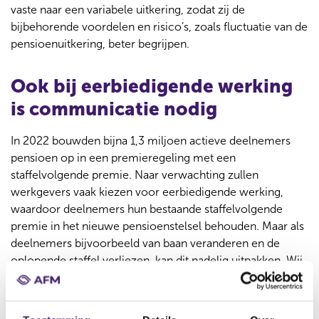
vaste naar een variabele uitkering, zodat zij de
bijbehorende voordelen en risico’s, zoals fluctuatie van de
pensioenuitkering, beter begrijpen.
Ook bij eerbiedigende werking
is communicatie nodig
In 2022 bouwden bijna 1,3 miljoen actieve deelnemers
pensioen op in een premieregeling met een
staffelvolgende premie. Naar verwachting zullen
werkgevers vaak kiezen voor eerbiedigende werking,
waardoor deelnemers hun bestaande staffelvolgende
premie in het nieuwe pensioenstelsel behouden. Maar als
deelnemers bijvoorbeeld van baan veranderen en de
oplopende staffel verliezen, kan dit nadelig uitpakken. Wij
wijzen op het belang van tijdige en duidelijke informatie
over de mogelijke effecten van eerbiedigende werking,
inclusief bij uitdiensttreding.