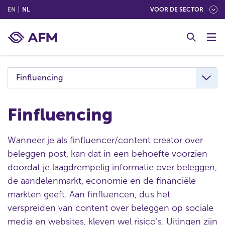
(ENGLISH)
(NEDERLANDS (NEDERLAND))
EN
NL
VOOR DE SECTOR
G
o
t
o
c
Finfluencing
o
n
t
Finfluencing
e
n
Wanneer je als finfluencer/content creator over
t
beleggen post, kan dat in een behoefte voorzien
doordat je laagdrempelig informatie over beleggen,
de aandelenmarkt, economie en de financiële
markten geeft. Aan finfluencen, dus het
verspreiden van content over beleggen op sociale
media en websites, kleven wel risico’s. Uitingen zijn