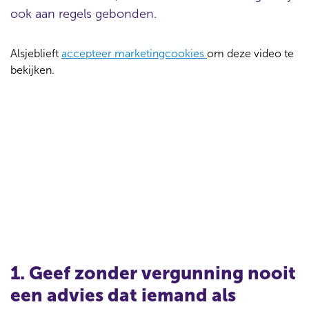
ook aan regels gebonden.
Alsjeblieft
accepteer marketingcookies
om deze video te
bekijken.
A
n
i
m
a
t
i
e
o
v
e
r
1. Geef zonder vergunning nooit
d
een advies dat iemand als
e