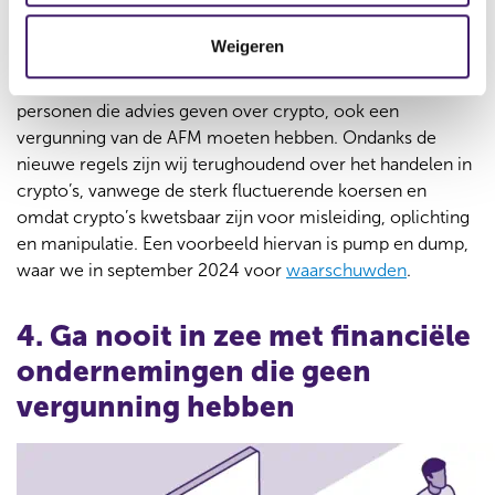
beschermen.
t
Weigeren
i
Sinds 30 december 2024 vallen crypto’s ook onder het
e
financiële toezicht. Dit betekent onder andere dat
personen die advies geven over crypto, ook een
vergunning van de AFM moeten hebben. Ondanks de
nieuwe regels zijn wij terughoudend over het handelen in
crypto’s, vanwege de sterk fluctuerende koersen en
omdat crypto’s kwetsbaar zijn voor misleiding, oplichting
en manipulatie. Een voorbeeld hiervan is pump en dump,
waar we in september 2024 voor
waarschuwden
.
4. Ga nooit in zee met financiële
ondernemingen die geen
vergunning hebben