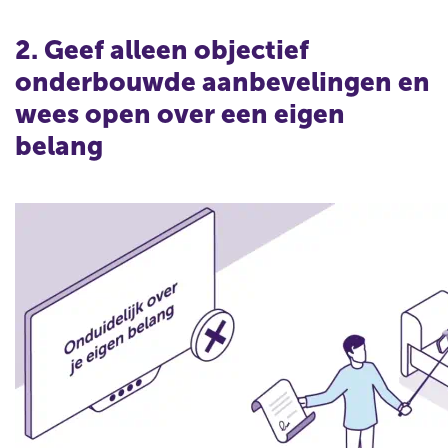
W
a
2. Geef alleen objectief
a
onderbouwde aanbevelingen en
r
m
wees open over een eigen
o
belang
e
t
j
e
a
l
s
f
i
n
f
l
u