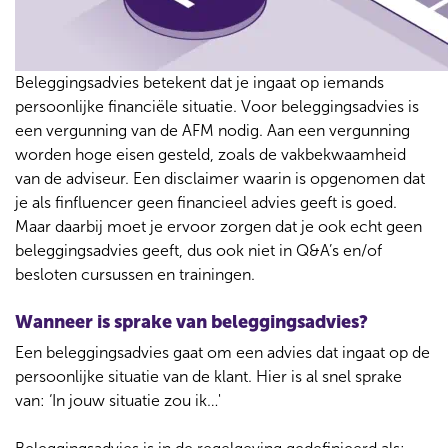
n
c
e
Beleggingsadvies betekent dat je ingaat op iemands
n
persoonlijke financiële situatie. Voor beleggingsadvies is
,
een vergunning van de AFM nodig. Aan een vergunning
h
worden hoge eisen gesteld, zoals de vakbekwaamheid
e
van de adviseur. Een disclaimer waarin is opgenomen dat
t
je als finfluencer geen financieel advies geeft is goed.
v
Maar daarbij moet je ervoor zorgen dat je ook echt geen
l
beleggingsadvies geeft, dus ook niet in Q&A’s en/of
o
besloten cursussen en trainingen.
g
g
Wanneer is sprake van beleggingsadvies?
e
Een beleggingsadvies gaat om een advies dat ingaat op de
n
persoonlijke situatie van de klant. Hier is al snel sprake
e
van: ‘In jouw situatie zou ik…'
n
b