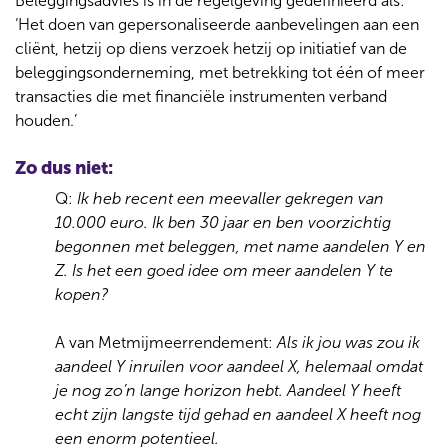
Beleggingsadvies is in de regelgeving gedefinieerd als:
l
‘Het doen van gepersonaliseerde aanbevelingen aan een
o
cliënt, hetzij op diens verzoek hetzij op initiatief van de
g
beleggingsonderneming, met betrekking tot één of meer
g
transacties die met financiële instrumenten verband
e
houden.’
n
o
Zo dus niet:
v
e
Q:
Ik heb recent een meevaller gekregen van
r
10.000 euro. Ik ben 30 jaar en ben voorzichtig
b
begonnen met beleggen, met name aandelen Y en
e
Z. Is het een goed idee om meer aandelen Y te
l
kopen?
e
g
A van Metmijmeerrendement:
Als ik jou was zou ik
g
aandeel Y inruilen voor aandeel X, helemaal omdat
e
je nog zo’n lange horizon hebt. Aandeel Y heeft
n
echt zijn langste tijd gehad en aandeel X heeft nog
.
een enorm potentieel.