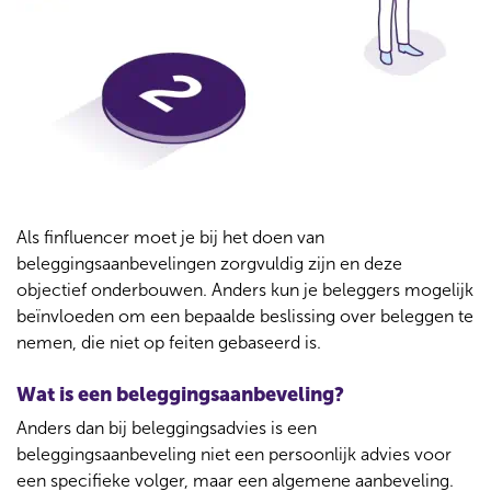
e
n
c
e
r
o
p
l
e
Als finfluencer moet je bij het doen van
t
beleggingsaanbevelingen zorgvuldig zijn en deze
t
objectief onderbouwen. Anders kun je beleggers mogelijk
e
beïnvloeden om een bepaalde beslissing over beleggen te
n
nemen, die niet op feiten gebaseerd is.
?
Wat is een beleggingsaanbeveling?
Anders dan bij beleggingsadvies is een
beleggingsaanbeveling niet een persoonlijk advies voor
een specifieke volger, maar een algemene aanbeveling.