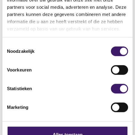
Gedelegeerde verordeningen
partners voor social media, adverteren en analyse. Deze
partners kunnen deze gegevens combineren met andere
door de EC
informatie die u aan ze heeft verstrekt of die ze hebben
verzameld op basis van uw gebruik van hun services.
Daarnaast zijn er diverse gedelegeerde verordeningen
door de EC gepubliceerd:
T
Diverse artikelen MAR - Gedelgeerde verordening (EU)
Noodzakelijk
o
2016/522
e
s
Voorkeuren
Artikel 5 MAR - Gedelegeerde verordening (EU)
t
2016/1052
e
m
Statistieken
Artikel 11 MAR - Gedelegeerde verordening (EU)
m
2016/960
i
Marketing
n
Artikel 13 MAR - Gedelegeerde verordening (EU)
g
2016/908
s
s
Alles toestaan