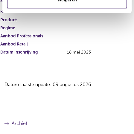
Soort
i
UCITS Fund
e
Karakterstructuur
Product
Regime
Aanbod Professionals
Aanbod Retail
Datum inschrijving
18 mei 2023
Datum laatste update: 09 augustus 2026
Archief