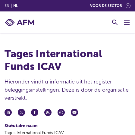
(ENGLISH)
(NEDERLANDS (NEDERLAND))
EN
NL
VOOR DE SECTOR
G
o
t
o
c
Tages International
o
n
Funds ICAV
t
e
n
Hieronder vindt u informatie uit het register
t
beleggingsinstellingen. Deze is door de organisatie
verstrekt.
Statutaire naam
Tages International Funds ICAV