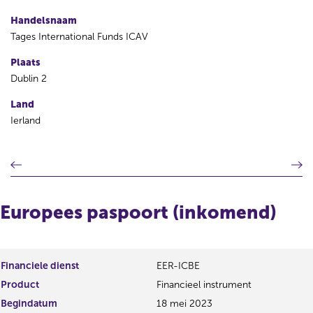
Handelsnaam
Tages International Funds ICAV
Plaats
Dublin 2
Land
Ierland
V
V
o
o
r
l
i
g
Europees paspoort (inkomend)
g
e
e
n
r
d
e
e
Financiele dienst
EER-ICBE
g
r
Product
Financieel instrument
i
e
s
g
Begindatum
18 mei 2023