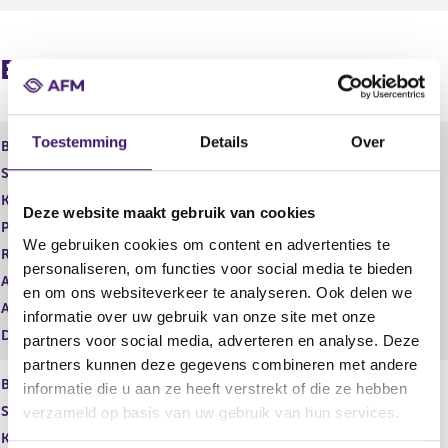
t
i
e
s
r
t
Beleggingsinstellingen
r
e
e
r
s
r
u
e
Toestemming
Details
Over
l
s
Beleggingsinstelling
Tages International Funds ICAV
t
u
Soort
Beleggingsmaatschappij
a
l
Karakterstructuur
Open End
a
t
Deze website maakt gebruik van cookies
t
a
Product
Financieel instrument
We gebruiken cookies om content en advertenties te
a
Regime
ICBE
t
personaliseren, om functies voor social media te bieden
Aanbod Professionals
Ja
en om ons websiteverkeer te analyseren. Ook delen we
Aanbod Retail
Ja
informatie over uw gebruik van onze site met onze
Datum inschrijving
18 mei 2023
partners voor social media, adverteren en analyse. Deze
partners kunnen deze gegevens combineren met andere
Beleggingsinstelling
informatie die u aan ze heeft verstrekt of die ze hebben
Soort
Subfondsen
verzameld op basis van uw gebruik van hun services.
Karakterstructuur