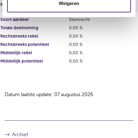
Weigeren
Middellijk potentieel
0,00 %
i
e
Soort aandeel
Stemrecht
Totale deelneming
0,00 %
Rechtstreeks reëel
0,00 %
Rechtstreeks potentieel
0,00 %
Middellijk reëel
0,00 %
Middellijk potentieel
0,00 %
Datum laatste update: 07 augustus 2026
Archief