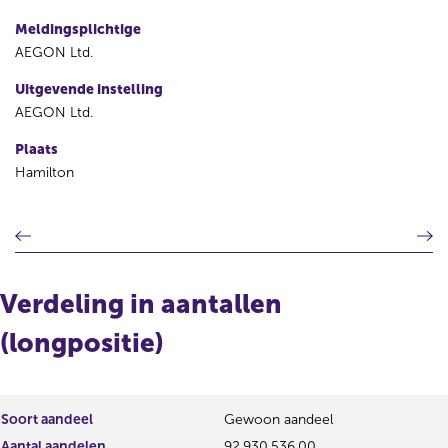
Meldingsplichtige
AEGON Ltd.
Uitgevende instelling
AEGON Ltd.
Plaats
Hamilton
V
V
o
o
r
l
i
g
Verdeling in aantallen
g
e
e
n
(longpositie)
r
d
e
e
g
r
i
e
Soort aandeel
Gewoon aandeel
s
g
Aantal aandelen
92.930.536,00