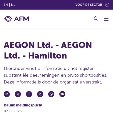
(ENGLISH)
(NEDERLANDS (NEDERLAND))
EN
NL
VOOR DE SECTOR
G
o
t
o
c
AEGON Ltd. - AEGON
o
n
Ltd. - Hamilton
t
e
n
Hieronder vindt u informatie uit het register
t
substantiële deelnemingen en bruto shortposities.
Deze informatie is door de organisatie verstrekt.
Datum meldingsplicht
07 jul 2025