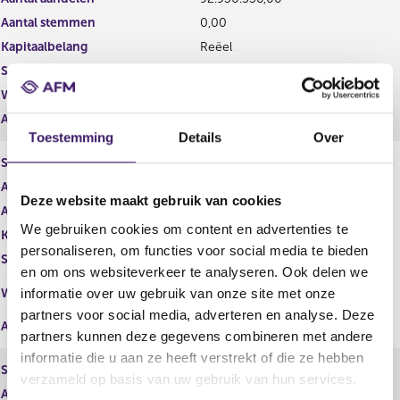
t
i
Aantal stemmen
e
0,00
s
r
t
Kapitaalbelang
Reëel
r
e
Stemrecht
Reëel
e
r
s
r
Wijze van beschikken
Rechtstreeks
u
e
Afwikkeling
l
s
Toestemming
Details
Over
t
u
Soort aandeel
Gewoon aandeel
a
l
a
t
Aantal aandelen
708.041,00
Deze website maakt gebruik van cookies
t
a
Aantal stemmen
0,00
a
We gebruiken cookies om content en advertenties te
Kapitaalbelang
Reëel
t
personaliseren, om functies voor social media te bieden
Stemrecht
Reëel
en om ons websiteverkeer te analyseren. Ook delen we
Middellijk
Wijze van beschikken
informatie over uw gebruik van onze site met onze
(Aegon asset Mgt holding bv)
partners voor social media, adverteren en analyse. Deze
Afwikkeling
partners kunnen deze gegevens combineren met andere
informatie die u aan ze heeft verstrekt of die ze hebben
Soort aandeel
Aandelen B
verzameld op basis van uw gebruik van hun services.
Aantal aandelen
7.945.440,00