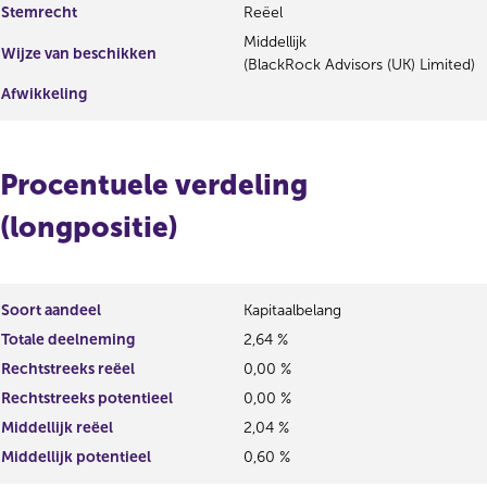
Stemrecht
Reëel
Middellijk
Wijze van beschikken
(BlackRock Advisors (UK) Limited)
Afwikkeling
Procentuele verdeling
(longpositie)
Soort aandeel
Kapitaalbelang
Totale deelneming
2,64 %
Rechtstreeks reëel
0,00 %
Rechtstreeks potentieel
0,00 %
Middellijk reëel
2,04 %
Middellijk potentieel
0,60 %