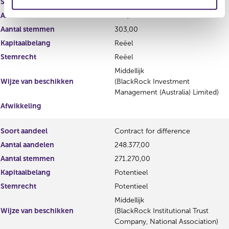
Soort aandeel
Gewoon aandeel
e
Aantal aandelen
303,00
Aantal stemmen
303,00
Kapitaalbelang
Reëel
Stemrecht
Reëel
Middellijk
Wijze van beschikken
(BlackRock Investment
Management (Australia) Limited)
Afwikkeling
Soort aandeel
Contract for difference
Aantal aandelen
248.377,00
Aantal stemmen
271.270,00
Kapitaalbelang
Potentieel
Stemrecht
Potentieel
Middellijk
Wijze van beschikken
(BlackRock Institutional Trust
Company, National Association)