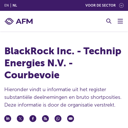
(ENGLISH)
(NEDERLANDS (NEDERLAND))
EN
NL
VOOR DE SECTOR
G
o
t
o
c
BlackRock Inc. - Technip
o
n
Energies N.V. -
t
e
Courbevoie
n
t
Hieronder vindt u informatie uit het register
substantiële deelnemingen en bruto shortposities.
Deze informatie is door de organisatie verstrekt.