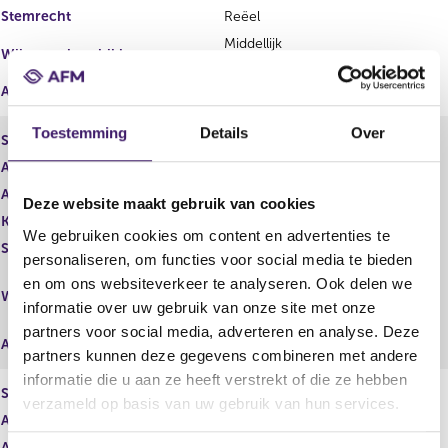
Stemrecht
Reëel
Middellijk
Wijze van beschikken
(Aperio Group, LLC)
Afwikkeling
Toestemming
Details
Over
Soort aandeel
Gewoon aandeel
Aantal aandelen
841.067,00
Aantal stemmen
1.242.135,00
Deze website maakt gebruik van cookies
Kapitaalbelang
Reëel
We gebruiken cookies om content en advertenties te
Stemrecht
Reëel
personaliseren, om functies voor social media te bieden
Middellijk
en om ons websiteverkeer te analyseren. Ook delen we
Wijze van beschikken
(BlackRock Institutional Trust
informatie over uw gebruik van onze site met onze
Company, National Association)
partners voor social media, adverteren en analyse. Deze
Afwikkeling
partners kunnen deze gegevens combineren met andere
informatie die u aan ze heeft verstrekt of die ze hebben
Soort aandeel
Gewoon aandeel
verzameld op basis van uw gebruik van hun services.
Aantal aandelen
22.091,00
Aantal stemmen
22.091,00