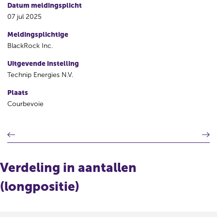
Datum meldingsplicht
07 jul 2025
Meldingsplichtige
BlackRock Inc.
Uitgevende instelling
Technip Energies N.V.
Plaats
Courbevoie
V
V
o
o
r
l
i
g
Verdeling in aantallen
g
e
e
n
(longpositie)
r
d
e
e
g
r