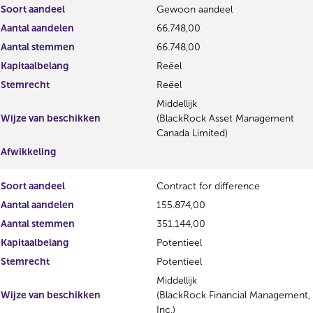
i
e
Soort aandeel
Gewoon aandeel
s
g
Aantal aandelen
66.748,00
t
i
Aantal stemmen
e
66.748,00
s
r
t
Kapitaalbelang
Reëel
r
e
Stemrecht
Reëel
e
r
s
r
Middellijk
u
e
Wijze van beschikken
(BlackRock Asset Management
l
s
Canada Limited)
t
u
Afwikkeling
a
l
a
t
Soort aandeel
Contract for difference
t
a
a
Aantal aandelen
155.874,00
t
Aantal stemmen
351.144,00
Kapitaalbelang
Potentieel
Stemrecht
Potentieel
Middellijk
Wijze van beschikken
(BlackRock Financial Management,
Inc.)