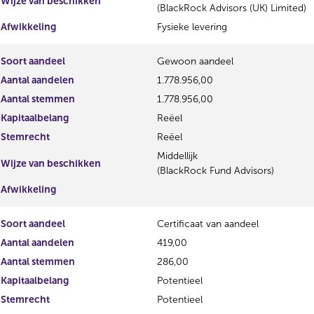
Wijze van beschikken
(BlackRock Advisors (UK) Limited)
Afwikkeling
Fysieke levering
Soort aandeel
Gewoon aandeel
Aantal aandelen
1.778.956,00
Aantal stemmen
1.778.956,00
Kapitaalbelang
Reëel
Stemrecht
Reëel
Middellijk
Wijze van beschikken
(BlackRock Fund Advisors)
Afwikkeling
Soort aandeel
Certificaat van aandeel
Aantal aandelen
419,00
Aantal stemmen
286,00
Kapitaalbelang
Potentieel
Stemrecht
Potentieel