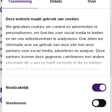
Verdeling in aantallen
Toestemming
Details
Over
g
e
e
n
(longpositie)
r
d
e
e
Deze website maakt gebruik van cookies
g
r
We gebruiken cookies om content en advertenties te
i
e
Soort aandeel
Gewoon aandeel
s
g
personaliseren, om functies voor social media te bieden
Aantal aandelen
7.650.944,00
t
i
en om ons websiteverkeer te analyseren. Ook delen we
Aantal stemmen
e
7.650.944,00
s
informatie over uw gebruik van onze site met onze
r
t
Kapitaalbelang
Reëel
partners voor social media, adverteren en analyse. Deze
r
e
Stemrecht
Reëel
partners kunnen deze gegevens combineren met andere
e
r
s
r
Wijze van beschikken
Rechtstreeks
informatie die u aan ze heeft verstrekt of die ze hebben
u
e
verzameld op basis van uw gebruik van hun services.
Afwikkeling
Fysieke levering
l
s
t
u
T
a
l
Noodzakelijk
a
t
o
Procentuele verdeling
t
a
e
a
(longpositie)
s
t
Voorkeuren
t