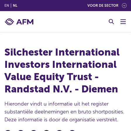
(ENGLISH)
(NEDERLANDS (NEDERLAND))
EN
NL
VOOR DE SECTOR
G
o
t
o
c
Silchester International
o
n
Investors International
t
e
Value Equity Trust -
n
t
Randstad N.V. - Diemen
Hieronder vindt u informatie uit het register
substantiële deelnemingen en bruto shortposities.
Deze informatie is door de organisatie verstrekt.