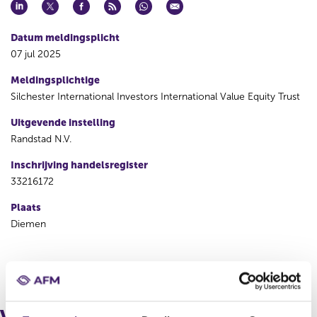
Datum meldingsplicht
07 jul 2025
Meldingsplichtige
Silchester International Investors International Value Equity Trust
Uitgevende instelling
Randstad N.V.
Inschrijving handelsregister
33216172
Plaats
Diemen
V
V
o
o
r
l
i
g