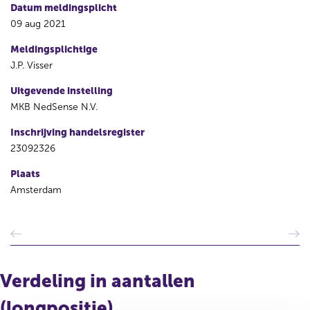
Datum meldingsplicht
09 aug 2021
Meldingsplichtige
J.P. Visser
Uitgevende instelling
MKB NedSense N.V.
Inschrijving handelsregister
23092326
Plaats
Amsterdam
V
V
o
o
r
l
i
g
Verdeling in aantallen
g
e
e
n
(longpositie)