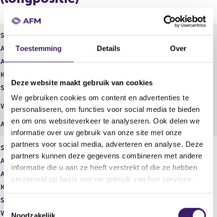
r
d
e
e
g
r
i
e
Soort aandeel
Gewoon aandeel
s
g
Toestemming
Details
Over
Aantal aandelen
7.325.000,00
t
i
Aantal stemmen
e
7.325.000,00
s
r
t
Kapitaalbelang
Reëel
r
e
Deze website maakt gebruik van cookies
Stemrecht
Reëel
e
r
We gebruiken cookies om content en advertenties te
s
r
Middellijk
Wijze van beschikken
personaliseren, om functies voor social media te bieden
u
e
(Vissershuis)
l
s
en om ons websiteverkeer te analyseren. Ook delen we
Afwikkeling
t
u
informatie over uw gebruik van onze site met onze
a
l
partners voor social media, adverteren en analyse. Deze
Soort aandeel
Gewoon aandeel
a
t
partners kunnen deze gegevens combineren met andere
t
a
Aantal aandelen
5.127.201,00
informatie die u aan ze heeft verstrekt of die ze hebben
a
Aantal stemmen
5.127.201,00
t
verzameld op basis van uw gebruik van hun services.
Kapitaalbelang
Reëel
Stemrecht
Reëel
T
Wijze van beschikken
Rechtstreeks
Noodzakelijk