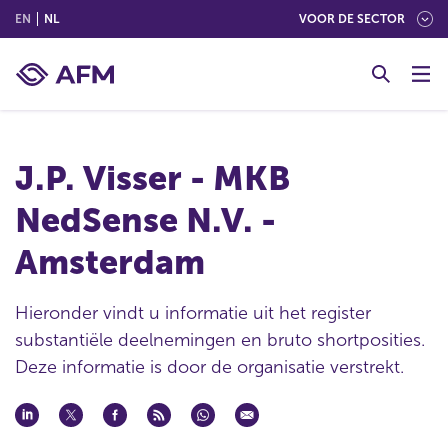
(ENGLISH)
(NEDERLANDS (NEDERLAND))
EN
NL
VOOR DE SECTOR
G
o
t
o
c
J.P. Visser - MKB
o
n
NedSense N.V. -
t
e
Amsterdam
n
t
Hieronder vindt u informatie uit het register
substantiële deelnemingen en bruto shortposities.
Deze informatie is door de organisatie verstrekt.