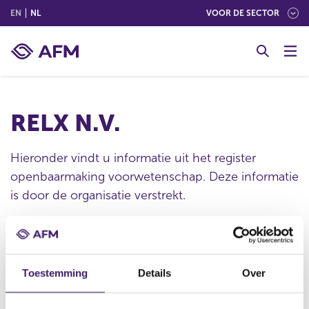
(ENGLISH)
(NEDERLANDS (NEDERLAND))
EN
NL
VOOR DE SECTOR
G
o
t
o
c
RELX N.V.
o
n
t
Hieronder vindt u informatie uit het register
e
openbaarmaking voorwetenschap. Deze informatie
n
is door de organisatie verstrekt.
t
Publicatie datum
Toestemming
Details
Over
05 mei 2015 - 18:12
Statutaire naam