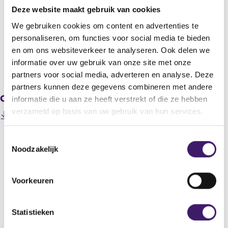
RELX N.V.
Deze website maakt gebruik van cookies
Titel
We gebruiken cookies om content en advertenties te
Transactions in own shares
personaliseren, om functies voor social media te bieden
en om ons websiteverkeer te analyseren. Ook delen we
informatie over uw gebruik van onze site met onze
V
V
partners voor social media, adverteren en analyse. Deze
o
o
partners kunnen deze gegevens combineren met andere
r
l
Gerelateerde downloads
i
g
informatie die u aan ze heeft verstrekt of die ze hebben
g
e
verzameld op basis van uw gebruik van hun services.
201505050000000009_Buyback Announcement 05 May
e
n
(
2015.pdf
r
d
o
e
e
T
p
g
r
Noodzakelijk
o
e
i
e
e
n
s
g
Datum laatste update: 07 augustus 2026
s
s
t
i
Voorkeuren
i
t
e
s
n
r
t
e
a
r
e
m
Statistieken
n
e
r
m
e