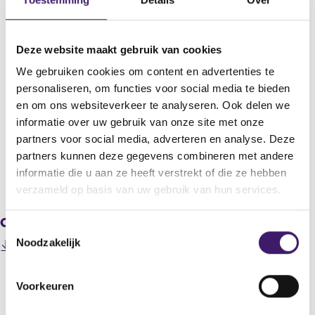
Aperam S.A.
Titel
Deze website maakt gebruik van cookies
First quarter 2015 results[1]
We gebruiken cookies om content en advertenties te
Bericht
personaliseren, om functies voor social media te bieden
Aperam (referred to as "Aperam" or the "Company") (Amsterdam,
en om ons websiteverkeer te analyseren. Ook delen we
Luxembourg, Paris: APAM and NYRS: APEMY), today announced
results for the three month period ending March 31, 2015
informatie over uw gebruik van onze site met onze
Luxembourg, May 5, 2015
partners voor social media, adverteren en analyse. Deze
partners kunnen deze gegevens combineren met andere
informatie die u aan ze heeft verstrekt of die ze hebben
V
V
verzameld op basis van uw gebruik van hun services.
o
o
r
l
Gerelateerde downloads
i
g
T
g
e
Noodzakelijk
(
201505050000000008_First quarter 2015 results.pdf
o
e
n
o
e
r
d
p
e
e
s
Voorkeuren
e
g
r
t
n
i
e
e
Datum laatste update: 07 augustus 2026
s