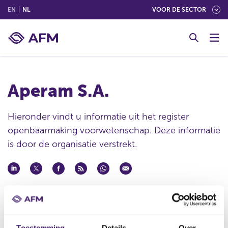
(ENGLISH)
(NEDERLANDS (NEDERLAND))
EN
NL
VOOR DE SECTOR
G
o
t
o
c
Aperam S.A.
o
n
t
Hieronder vindt u informatie uit het register
e
openbaarmaking voorwetenschap. Deze informatie
n
is door de organisatie verstrekt.
t
Publicatie datum
05 mei 2015 - 18:00
Statutaire naam
Toestemming
Details
Over