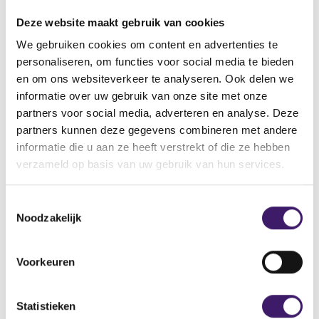
13 jul 2020
Deze website maakt gebruik van cookies
Omschrijving van de transactie
We gebruiken cookies om content en advertenties te
Supplement - 33800859
personaliseren, om functies voor social media te bieden
Naam bevoegde autoriteit
en om ons websiteverkeer te analyseren. Ook delen we
BUNDESANSTALT FÜR
informatie over uw gebruik van onze site met onze
FINANZDIENSTLEISTUNGSAUFSICHT(BaFin)
partners voor social media, adverteren en analyse. Deze
partners kunnen deze gegevens combineren met andere
Land bevoegde autoriteit
informatie die u aan ze heeft verstrekt of die ze hebben
Duitsland
verzameld op basis van uw gebruik van hun services.
V
V
T
o
o
Noodzakelijk
o
r
l
i
g
e
g
e
s
Datum laatste update: 09 augustus 2026
Voorkeuren
e
n
t
r
d
e
e
e
m
Statistieken
g
r