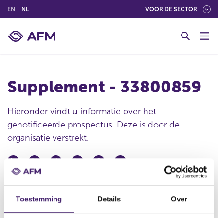
(ENGLISH)
(NEDERLANDS (NEDERLAND))
EN
NL
VOOR DE SECTOR
G
o
t
o
c
Supplement - 33800859
o
n
t
Hieronder vindt u informatie over het
e
genotificeerde prospectus. Deze is door de
n
organisatie verstrekt.
t
Datum ontvangst notificatie
13 jul 2020
Toestemming
Details
Over
Datum ontvangen document