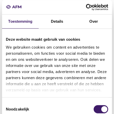
Datum ontvangst notificatie
22 okt 2015
Datum ontvangen document
Toestemming
Details
Over
22 okt 2015
Naam van de instelling
Deze website maakt gebruik van cookies
Goldman Sachs & Co . Wertpapier GmbH
We gebruiken cookies om content en advertenties te
Omschrijving van de transactie
personaliseren, om functies voor social media te bieden
Supplement pursuant to Section 16 para. 1 dated 22 october
en om ons websiteverkeer te analyseren. Ook delen we
2015
informatie over uw gebruik van onze site met onze
Naam bevoegde autoriteit
partners voor social media, adverteren en analyse. Deze
BundesanstaltfürFinanzdienstleistungsaufsicht
partners kunnen deze gegevens combineren met andere
informatie die u aan ze heeft verstrekt of die ze hebben
Land bevoegde autoriteit
verzameld op basis van uw gebruik van hun services.
Duitsland
Website bevoegde autoriteit
T
http://www.bafin.de/nn_722422/EN/Companies/Generalobligatio
Noodzakelijk
o
ns/Securitiesprospectuses/Securitiesprospectuses__node.html?