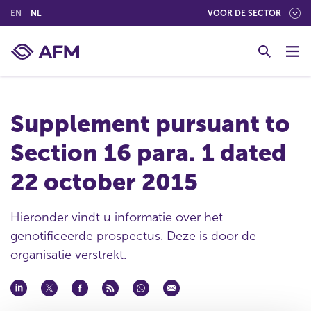
(ENGLISH)
(NEDERLANDS (NEDERLAND))
EN
NL
VOOR DE SECTOR
G
o
t
o
c
Supplement pursuant to
o
n
Section 16 para. 1 dated
t
e
22 october 2015
n
t
Hieronder vindt u informatie over het
genotificeerde prospectus. Deze is door de
organisatie verstrekt.