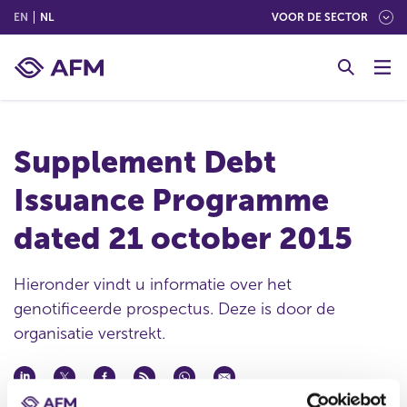
(ENGLISH)
(NEDERLANDS (NEDERLAND))
EN
NL
VOOR DE SECTOR
G
o
t
o
c
Supplement Debt
o
n
Issuance Programme
t
e
dated 21 october 2015
n
t
Hieronder vindt u informatie over het
genotificeerde prospectus. Deze is door de
organisatie verstrekt.