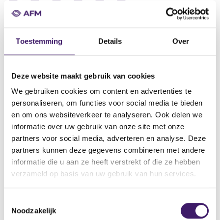
Datum ontvangst notificatie
05 sep 2013
Toestemming
Details
Over
Datum ontvangen document
05 sep 2013
Deze website maakt gebruik van cookies
Naam van de instelling
We gebruiken cookies om content en advertenties te
Barclays Bank Plc
personaliseren, om functies voor social media te bieden
Omschrijving van de transactie
en om ons websiteverkeer te analyseren. Ook delen we
GSSP Base Prospectus 10 pursuant to the global structured
informatie over uw gebruik van onze site met onze
securities programme
partners voor social media, adverteren en analyse. Deze
partners kunnen deze gegevens combineren met andere
Naam bevoegde autoriteit
informatie die u aan ze heeft verstrekt of die ze hebben
Commission de Surveillance du Secteur Financier
verzameld op basis van uw gebruik van hun services.
Land bevoegde autoriteit
Luxemburg
T
Noodzakelijk
o
Website bevoegde autoriteit