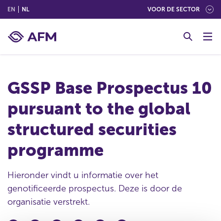
(ENGLISH)
(NEDERLANDS (NEDERLAND))
EN
NL
VOOR DE SECTOR
G
o
t
o
c
GSSP Base Prospectus 10
o
n
pursuant to the global
t
e
structured securities
n
t
programme
Hieronder vindt u informatie over het
genotificeerde prospectus. Deze is door de
organisatie verstrekt.