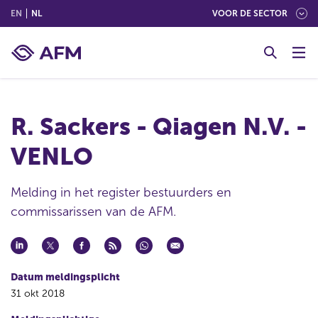
(ENGLISH)
(NEDERLANDS (NEDERLAND))
EN
NL
VOOR DE SECTOR
G
o
t
o
c
R. Sackers - Qiagen N.V. -
o
n
VENLO
t
e
n
Melding in het register bestuurders en
t
commissarissen van de AFM.
Datum meldingsplicht
31 okt 2018