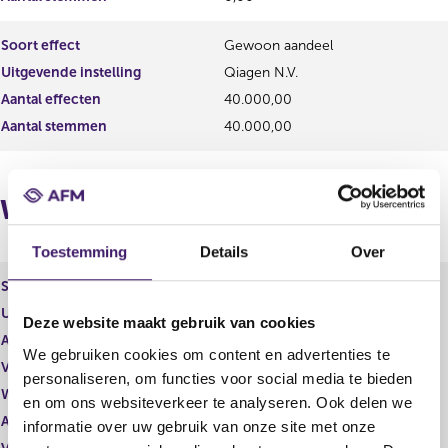
t
u
a
l
Soort effect
Gewoon aandeel
a
t
Uitgevende instelling
Qiagen N.V.
t
a
a
Aantal effecten
40.000,00
t
Aantal stemmen
40.000,00
Wijzigingen
Toestemming
Details
Over
Soort effect
Restricted share award
Uitgevende instelling
Qiagen N.V.
Deze website maakt gebruik van cookies
Aantal effecten
97.000,00
We gebruiken cookies om content en advertenties te
Valuta
USD
personaliseren, om functies voor social media te bieden
Waarde per aandeel
0,00
en om ons websiteverkeer te analyseren. Ook delen we
Aantal stemmen
0,00
informatie over uw gebruik van onze site met onze