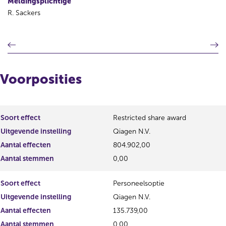
Meldingsplichtige
R. Sackers
V
V
o
o
r
l
i
g
Voorposities
g
e
e
n
r
d
e
e
Soort effect
Restricted share award
g
r
Uitgevende instelling
Qiagen N.V.
i
e
s
g
Aantal effecten
804.902,00
t
i
Aantal stemmen
0,00
e
s
r
t
Soort effect
Personeelsoptie
r
e
e
r
Uitgevende instelling
Qiagen N.V.
s
r
Aantal effecten
135.739,00
u
e
Aantal stemmen
0,00
l
s