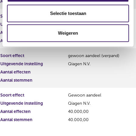
Aantal stemmen
0,00
l
e
Selectie toestaan
Soort effect
Personeelsoptie
c
Uitgevende instelling
Qiagen N.V.
t
Aantal effecten
135.739,00
Weigeren
i
Aantal stemmen
0,00
e
Soort effect
gewoon aandeel (verpand)
Uitgevende instelling
Qiagen N.V.
Aantal effecten
Aantal stemmen
Soort effect
Gewoon aandeel
Uitgevende instelling
Qiagen N.V.
Aantal effecten
40.000,00
Aantal stemmen
40.000,00