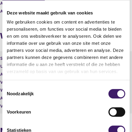
s
r
Aantal effecten
7.353,00
u
e
Aantal stemmen
0,00
l
s
Deze website maakt gebruik van cookies
t
u
We gebruiken cookies om content en advertenties te
a
l
personaliseren, om functies voor social media te bieden
a
t
Wijzigingen
t
a
en om ons websiteverkeer te analyseren. Ook delen we
a
informatie over uw gebruik van onze site met onze
t
partners voor social media, adverteren en analyse. Deze
partners kunnen deze gegevens combineren met andere
Soort effect
Conditional share award
informatie die u aan ze heeft verstrekt of die ze hebben
Uitgevende instelling
Kendrion N.V.
verzameld op basis van uw gebruik van hun services.
Aantal effecten
6.960,00
Valuta
EUR
T
Waarde per aandeel
0,00
Noodzakelijk
o
Aantal stemmen
0,00
e
Vrije hand beheer
Nee
s
Voorkeuren
t
e
Naposities
m
Statistieken