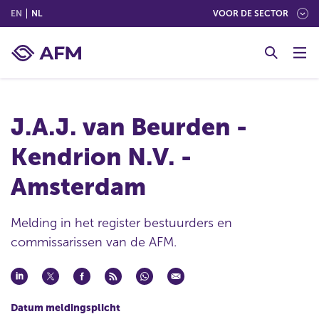
(ENGLISH)
(NEDERLANDS (NEDERLAND))
EN
NL
VOOR DE SECTOR
G
o
t
o
c
J.A.J. van Beurden -
o
n
Kendrion N.V. -
t
e
Amsterdam
n
t
Melding in het register bestuurders en
commissarissen van de AFM.
Datum meldingsplicht