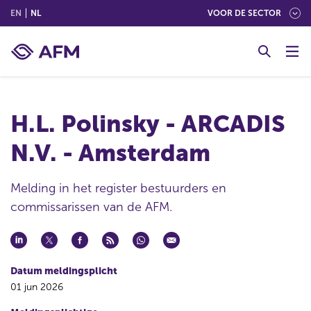
(ENGLISH)
(NEDERLANDS (NEDERLAND))
EN
NL
VOOR DE SECTOR
G
o
t
o
c
H.L. Polinsky - ARCADIS
o
n
N.V. - Amsterdam
t
e
n
Melding in het register bestuurders en
t
commissarissen van de AFM.
Datum meldingsplicht
01 jun 2026