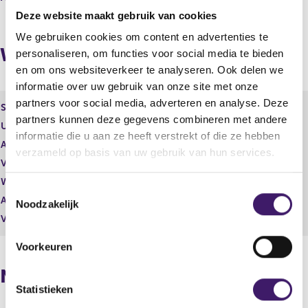
t
u
Deze website maakt gebruik van cookies
a
l
We gebruiken cookies om content en advertenties te
a
t
Wijzigingen
personaliseren, om functies voor social media te bieden
t
a
a
en om ons websiteverkeer te analyseren. Ook delen we
t
informatie over uw gebruik van onze site met onze
partners voor social media, adverteren en analyse. Deze
Soort effect
Gewoon aandeel
partners kunnen deze gegevens combineren met andere
Uitgevende instelling
ARCADIS N.V.
informatie die u aan ze heeft verstrekt of die ze hebben
Aantal effecten
-869,00
verzameld op basis van uw gebruik van hun services.
Valuta
EUR
Waarde per aandeel
34,58
T
Aantal stemmen
-869,00
Noodzakelijk
o
Vrije hand beheer
Nee
e
s
Voorkeuren
t
Naposities
e
m
Statistieken
m