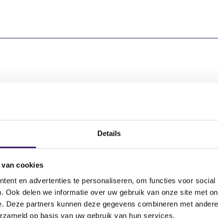
vende instelling
Aantal effecten
 N.V.
2.277,00
Details
 N.V.
598,00
 van cookies
ent en advertenties te personaliseren, om functies voor social
. Ook delen we informatie over uw gebruik van onze site met on
e. Deze partners kunnen deze gegevens combineren met andere i
erzameld op basis van uw gebruik van hun services.