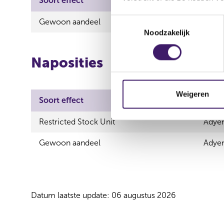
Soort effect
Uitgevende instelling
T
Gewoon aandeel
Adyen N.V.
Noodzakelijk
o
e
s
Naposities
t
e
m
Weigeren
Soort effect
Uitge
m
i
Restricted Stock Unit
Adyen
n
g
Gewoon aandeel
Adyen
s
s
e
l
Datum laatste update: 06 augustus 2026
e
c