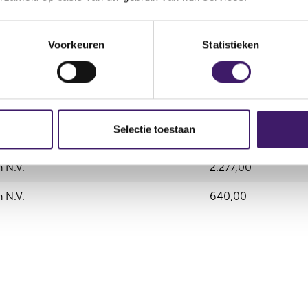
Aantal effecten
Valuta
Waarde per aandeel
42,00
EUR
0,00
Voorkeuren
Statistieken
Selectie toestaan
vende instelling
Aantal effecten
 N.V.
2.277,00
 N.V.
640,00