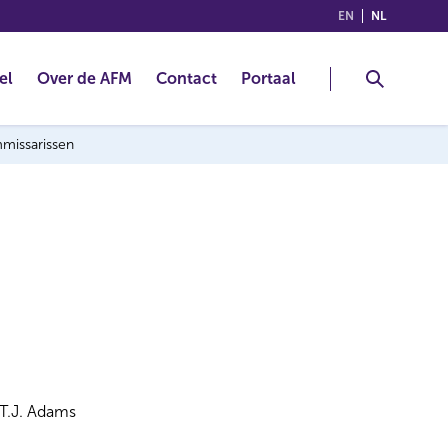
(ENGLISH)
(NEDERLA
EN
NL
el
Over de AFM
Contact
Portaal
mmissarissen
T.J. Adams