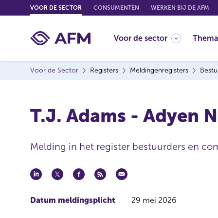
G
VOOR DE SECTOR
CONSUMENTEN
WERKEN BIJ DE AFM
o
t
Voor de sector
Thema
o
c
o
Voor de Sector
Registers
Meldingenregisters
Bestu
n
t
e
T.J. Adams - Adyen N
n
t
Melding in het register bestuurders en co
Datum meldingsplicht
29 mei 2026