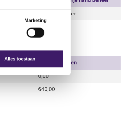
Aantal stemmen
Vrije hand beheer
42,00
Nee
Marketing
Alles toestaan
Aantal stemmen
0,00
640,00