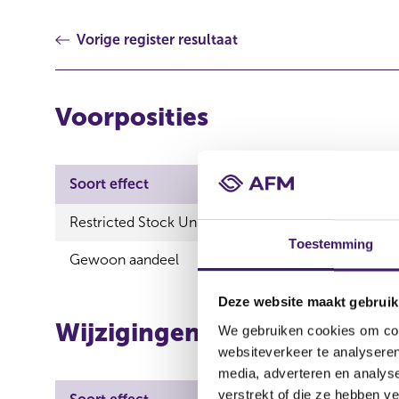
Vorige register resultaat
Voorposities
Soort effect
Uitge
Restricted Stock Unit
Adyen
Toestemming
Gewoon aandeel
Adyen
Deze website maakt gebruik
Wijzigingen
We gebruiken cookies om cont
websiteverkeer te analyseren
media, adverteren en analys
verstrekt of die ze hebben v