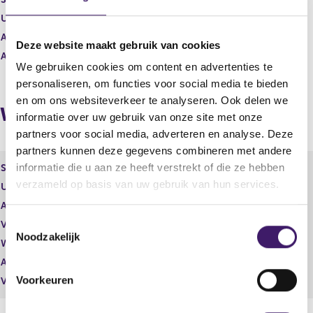
r
e
e
r
Uitgevende instelling
Heineken Holding N.V.
s
r
Aantal effecten
250,00
u
e
Deze website maakt gebruik van cookies
Aantal stemmen
0,00
l
s
We gebruiken cookies om content en advertenties te
t
u
personaliseren, om functies voor social media te bieden
a
l
a
t
en om ons websiteverkeer te analyseren. Ook delen we
Wijzigingen
t
a
informatie over uw gebruik van onze site met onze
a
partners voor social media, adverteren en analyse. Deze
t
partners kunnen deze gegevens combineren met andere
informatie die u aan ze heeft verstrekt of die ze hebben
Soort effect
Gewoon aandeel
verzameld op basis van uw gebruik van hun services.
Uitgevende instelling
Heineken Holding N.V.
Aantal effecten
10.000,00
T
Valuta
EUR
Noodzakelijk
o
Waarde per aandeel
42,99
e
Aantal stemmen
10.000,00
s
Voorkeuren
Vrije hand beheer
Nee
t
e