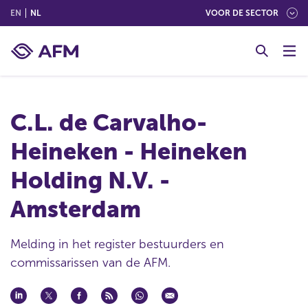
(ENGLISH)
(NEDERLANDS (NEDERLAND))
EN
NL
VOOR DE SECTOR
G
o
t
o
c
C.L. de Carvalho-
o
n
Heineken - Heineken
t
e
Holding N.V. -
n
t
Amsterdam
Melding in het register bestuurders en
commissarissen van de AFM.